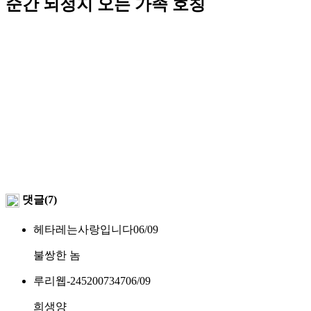
순간 뇌정지 오는 가족 호칭
댓글(7)
헤타레는사랑입니다
06/09
불쌍한 놈
루리웹-2452007347
06/09
희생양