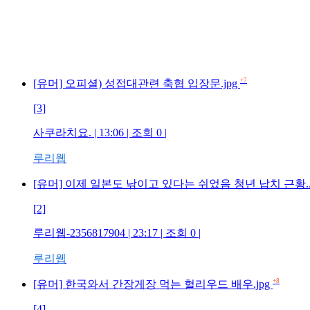
+7
[유머] 오피셜) 성접대관련 축협 입장문.jpg
[3]
사쿠라치요. | 13:06 | 조회 0 |
루리웹
[유머] 이제 일본도 낚이고 있다는 쉬었음 청년 납치 근황...
[2]
루리웹-2356817904 | 23:17 | 조회 0 |
루리웹
+8
[유머] 한국와서 간장게장 먹는 헐리우드 배우.jpg
[4]