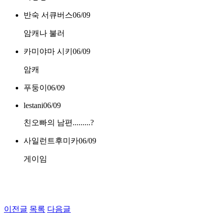
반숙 서큐버스
06/09
암캐나 불러
카미야마 시키
06/09
암캐
푸둥이
06/09
lestani
06/09
친오빠의 남편.........?
사일런트후미카
06/09
게이임
이전글
목록
다음글