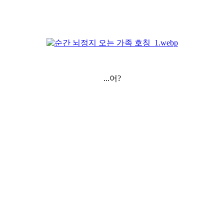
...어?