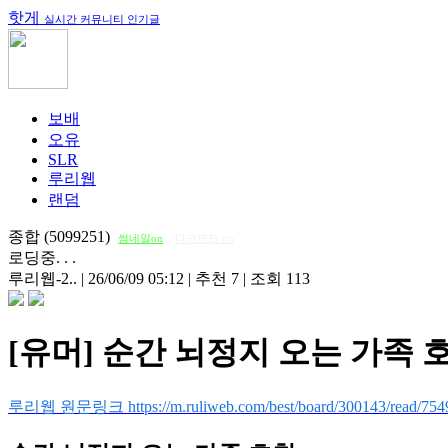
핫게
실시간 커뮤니티 인기글
보배
오유
SLR
루리웹
랜덤
종합 (5099251)
썸네일on
다크모드 on
로딩중. . .
루리웹-2..
|
26/06/09 05:12
|
추천 7
|
조회 113
[유머] 순간 뇌정지 오는 가족 
루리웹 원문링크 https://m.ruliweb.com/best/board/300143/read/754