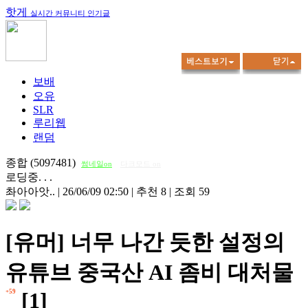
핫게
실시간 커뮤니티 인기글
보배
오유
SLR
루리웹
랜덤
종합 (5097481)
썸네일on
다크모드 on
로딩중. . .
촤아아앗..
|
26/06/09 02:50
|
추천 8
|
조회 59
[유머] 너무 나간 듯한 설정의
유튜브 중국산 AI 좀비 대처물
+59
[1]