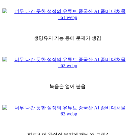
생명유지 기능 등에 문제가 생김
녹음은 얼어 붙음
히로인이 완장질 오지게 해댐 왜 그럼?