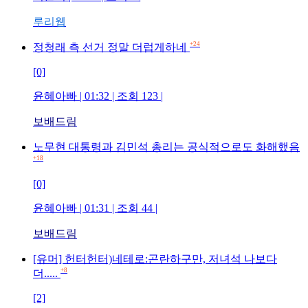
루리웹
+24
정청래 측 선거 정말 더럽게하네
[0]
윤혜아빠 | 01:32 | 조회 123 |
보배드림
노무현 대통령과 김민석 총리는 공식적으로도 화해했음
+18
[0]
윤혜아빠 | 01:31 | 조회 44 |
보배드림
[유머] 헌터헌터)네테로:곤란하구만, 저녀석 나보다
+8
더.....
[2]