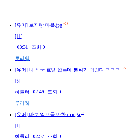
+29
[유머] 보지빵 마을.jpg
[11]
| 03:31 | 조회 0 |
루리웹
+25
[유머] 나 외국 호텔 왔는데 분위기 쥑인다 ㅋㅋㅋ
[5]
히틀러 | 02:49 | 조회 0 |
루리웹
+8
[유머] 바보 엘프들 만화.manga
[1]
히틀러 | 02:57 | 조회 0 |