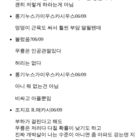
괜히 저렇게 하라는게 아님
롱기누스가이우스카시우스
06/09
엉덩이 근육도 써서 훨씬 부담 덜될텐데
불렀음?
06/09
무릎은 인공관절있다
허리는 없다
롱기누스가이우스카시우스
06/09
아니 뭐 없는건 아님
비싸고 아플뿐임
조지프 R.매카시
06/09
부하가 걸린다고 해도
무릎은 저러다 다칠 확률이 낮기도 하고
진짜 개박살이 나는 수준이 아니면 좀 아파도 걷는덴 지