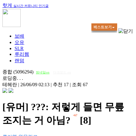
핫게
실시간 커뮤니티 인기글
보배
오유
SLR
루리웹
랜덤
종합 (5096294)
썸네일on
다크모드 on
로딩중. . .
테헤란
|
26/06/09 02:13
|
추천 17
|
조회 67
[유머] ???: 저렇게 들면 무릎
+67
조지는 거 아님?
[8]