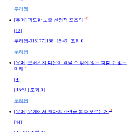
루리웹
+32
[유머] 과도한 노출 선정적 포즈의
[12]
루리웹-9151771188 | 15:49 | 조회 0 |
루리웹
[유머] 오버위치 디몬이 겪을 수 밖에 없는 피할 수 없는
+1
미래
[9]
| 15:51 | 조회 0 |
루리웹
+3
[유머] 유게에서 젠다야 관련글 봄 떠오르는거
[44]