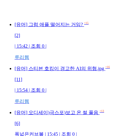
+15
[유머] 그럼 애플 떨어지는 거임?
[2]
| 15:42 | 조회 0 |
루리웹
+16
[유머] 스티븐 호킹이 경고한 AI의 위협.jpg
[11]
| 15:54 | 조회 0 |
루리웹
+13
[유머] 오디세이)극스포)보고 온 썰 풀음
[6]
폭넓은커브볼 | 15:45 | 조회 0 |