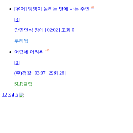
+8
[유머] 댕댕이 놀리는 맛에 사는 주인
[3]
안면인식 장애 | 02:02 | 조회 0 |
루리웹
+13
어렵네 어려워
[0]
(주)검찰 | 03:07 | 조회 26 |
SLR클럽
1
2
3
4
5