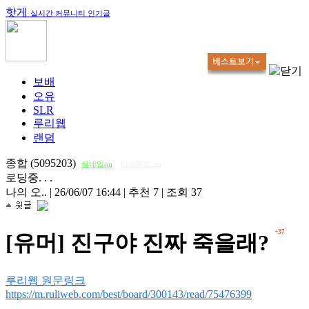
핫게
실시간 커뮤니티 인기글
보배
오유
SLR
루리웹
랜덤
종합 (5095203)
썸네일on
다크모드 on
로딩중. . .
나의 오..
|
26/06/07 16:44
|
추천 7
|
조회 37
+37
[유머] 진구야 진짜 죽을래?
루리웹 원문링크
https://m.ruliweb.com/best/board/300143/read/75476399