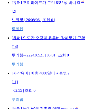
+6
[유머] 조이라이드가 그린 83년생 바니걸
[2]
느와쨩 | 26/08/06 | 조회 0 |
루리웹
[유머] 인도간 오평파 유튜버 장아무개 근황
[14]
루리웹-7222436521 | 03:01 | 조회 0 |
루리웹
[자작유머] 어휴 4000일이 사람임?
[11]
| 02:55 | 조회 0 |
루리웹
+4
[유머] 옵치)쓰레기촌의 정책.manhwa