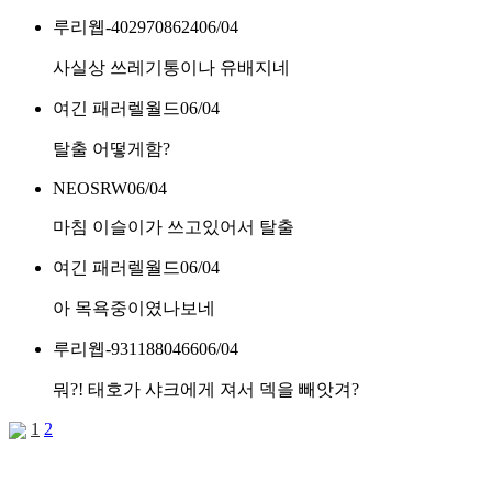
루리웹-4029708624
06/04
사실상 쓰레기통이나 유배지네
여긴 패러렐월드
06/04
탈출 어떻게함?
NEOSRW
06/04
마침 이슬이가 쓰고있어서 탈출
여긴 패러렐월드
06/04
아 목욕중이였나보네
루리웹-9311880466
06/04
뭐?! 태호가 샤크에게 져서 덱을 빼앗겨?
1
2