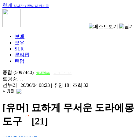
핫게
실시간 커뮤니티 인기글
보배
오유
SLR
루리웹
랜덤
종합 (5097440)
썸네일on
다크모드 on
로딩중. . .
선누리
|
26/06/04 08:23
|
추천 18
|
조회 32
[유머] 묘하게 무서운 도라에몽
+32
도구
[21]