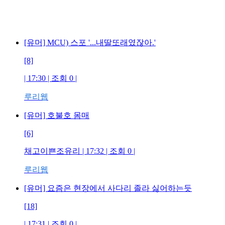
[유머] MCU) 스포 '...내딸또래였잖아.'
[8]
| 17:30 | 조회 0 |
루리웹
[유머] 호불호 몸매
[6]
채고이쁜조유리 | 17:32 | 조회 0 |
루리웹
[유머] 요즘은 현장에서 사다리 졸라 싫어하는듯
[18]
| 17:31 | 조회 0 |