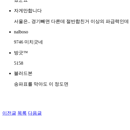
자게만합니다
서울은.. 경기빼면 다른데 절반합친거 이상의 파급력인데
nalboso
9746 미치긋네
방긋™
5158
블러드본
송파표를 막아도 이 정도면
이전글
목록
다음글