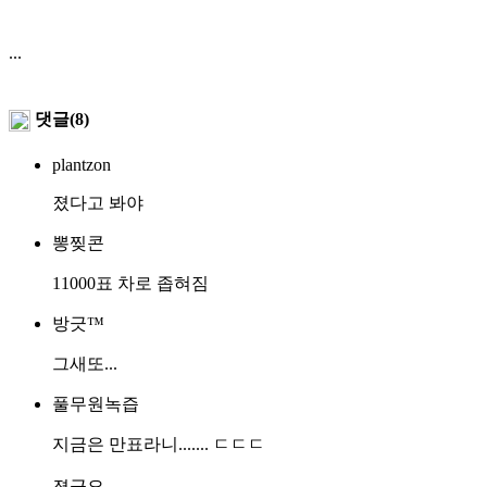
...
댓글(8)
plantzon
졌다고 봐야
뽕찢콘
11000표 차로 좁혀짐
방긋™
그새또...
풀무원녹즙
지금은 만표라니....... ㄷㄷㄷ
졌군요