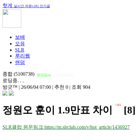
핫게
실시간 커뮤니티 인기글
보배
오유
SLR
루리웹
랜덤
종합 (5100738)
썸네일on
다크모드 on
로딩중. . .
방긋™
|
26/06/04 07:00
|
추천 0
|
조회 904
+265
정원오 훈이 1.9만표 차이
[8]
SLR클럽 원문링크 https://m.slrclub.com/v/hot_article/1436927