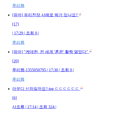
루리웹
+2
[유머] 유리천장 사례로 뭐가 있나요?
[17]
| 17:29 | 조회 0 |
루리웹
+2
[유머] "케데헌, 전 세계 '혼문' 활짝 열었다"
[20]
루리웹-1355050795 | 17:30 | 조회 0 |
루리웹
+5
아우디 신차일까요?.jpg ㄷㄷㄷㄷㄷㄷ
[6]
사조룡 | 17:14 | 조회 324 |