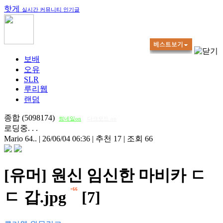
핫게
실시간 커뮤니티 인기글
보배
오유
SLR
루리웹
랜덤
종합 (5098174)
썸네일on
다크모드 on
로딩중. . .
Mario 64..
|
26/06/04 06:36
|
추천 17
|
조회 66
[유머] 원신 임신한 마비카 ㄷ
+66
ㄷ 갑.jpg
[7]