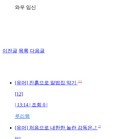
와우 임신
이전글
목록
다음글
+11
[유머] 진흙으로 말법집 막기
[12]
| 13:14 | 조회 0 |
루리웹
+9
[유머] 처음으로 내한한 놀란 감독은..!
[6]