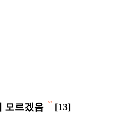
+223
지 모르겠음
[13]