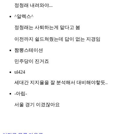
정청래 내려와야...
^알렉스^
정청래는 사퇴하는게 맡다고 봄
이전까지 쉴드쳐줬는데 답이 없는 지경임
짬뽕스테이션
민주당이 진거죠
ul424
세대간 지지율을 잘 분석해서 대비해야핳듯..
-아립-
서울 경기 이겼잖아요