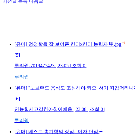
이전글
목록
다음글
+3
[유머] 멍청함을 잘 보여준 헌터x헌터 능력자 甲.jpg
[5]
루리웹-7019477423 | 23:05 | 조회 0 |
루리웹
[유머] ''노브랜드 음식도 조심해야 되요, 혀가 따갑더라니
[6]
안뇽힘세고강한아침이에용 | 23:08 | 조회 0 |
루리웹
+9
[유머] 베스트 총기함의 장점...이자 단점