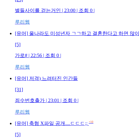
별들사이를 걷는거인 | 23:00 | 조회 0 |
루리웹
[유머] 울나라도 미성년자 ㄱㄱ하고 결혼한다고 하면 많
[5]
가로# | 22:56 | 조회 0 |
루리웹
[유머] 저격) 느려터진 인간들
[31]
죄수번호출가 | 23:01 | 조회 0 |
루리웹
+10
[유머] 축협 X파일 공개....ㄷㄷㄷ;;
[5]