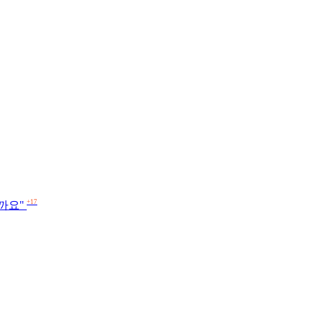
+17
까요''