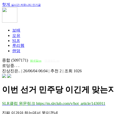
핫게
실시간 커뮤니티 인기글
보배
오유
SLR
루리웹
랜덤
종합 (5097171)
썸네일on
다크모드 on
로딩중. . .
진상진은..
|
26/06/04 06:04
|
추천 2
|
조회 1026
이번 선거 민주당 이긴게 맞는
SLR클럽 원문링크 https://m.slrclub.com/v/hot_article/1436911
진짜 이겨야 하는데서 못이겼네