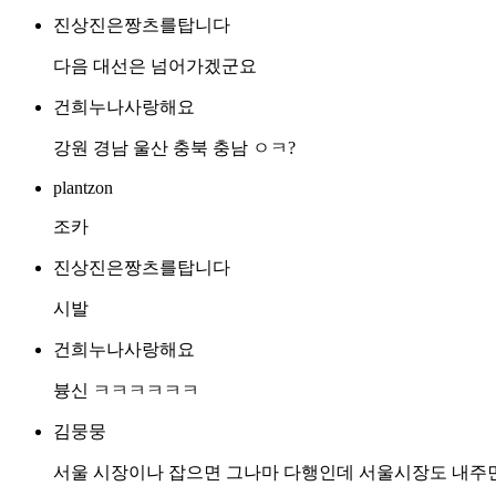
진상진은짱츠를탑니다
다음 대선은 넘어가겠군요
건희누나사랑해요
강원 경남 울산 충북 충남 ㅇㅋ?
plantzon
조카
진상진은짱츠를탑니다
시발
건희누나사랑해요
븅신 ㅋㅋㅋㅋㅋㅋ
김뭉뭉
서울 시장이나 잡으면 그나마 다행인데 서울시장도 내주