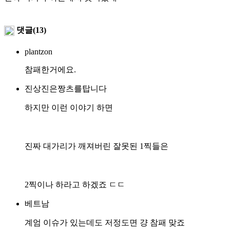
댓글(13)
plantzon
참패한거에요.
진상진은짱츠를탑니다
하지만 이런 이야기 하면
진짜 대가리가 깨져버린 잘못된 1찍들은
2찍이나 하라고 하겠죠 ㄷㄷ
베트남
계엄 이슈가 있는데도 저정도면 걍 참패 맞죠