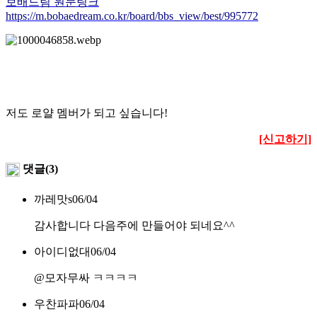
보배드림 원문링크
https://m.bobaedream.co.kr/board/bbs_view/best/995772
저도 로얄 멤버가 되고 싶습니다!
[신고하기]
댓글(3)
까레맛s
06/04
감사합니다 다음주에 만들어야 되네요^^
아이디없대
06/04
@모자무싸
ㅋㅋㅋㅋ
우찬파파
06/04