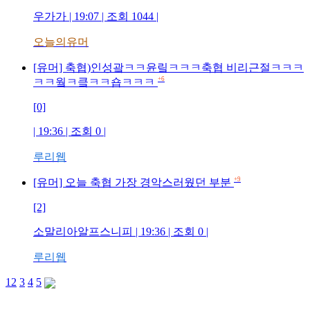
우가가 | 19:07 | 조회 1044 |
오늘의유머
[유머] 축협)인성괔ㅋㅋ윤맄ㅋㅋㅋ축협 비리근절ㅋㅋㅋ
+6
ㅋㅋ웤ㅋ킄ㅋㅋ숍ㅋㅋㅋ
[0]
| 19:36 | 조회 0 |
루리웹
+9
[유머] 오늘 축협 가장 경악스러웠던 부분
[2]
소말리아알프스니피 | 19:36 | 조회 0 |
루리웹
1
2
3
4
5