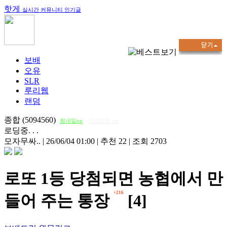
핫게
실시간 커뮤니티 인기글
보배
오유
SLR
루리웹
랜덤
종합 (5094560)
썸네일on
다크모드 on
로딩중. . .
모자무싸..
|
26/06/04 01:00
|
추천 22
|
조회 2703
로또 1등 당첨되면 농협에서 만
+216
들어 주는 통장
[4]