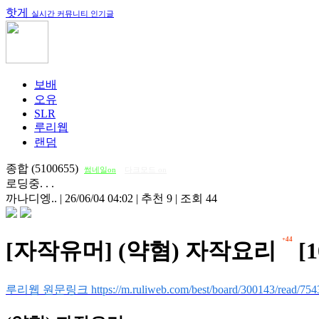
핫게
실시간 커뮤니티 인기글
보배
오유
SLR
루리웹
랜덤
종합 (5100655)
썸네일on
다크모드 on
로딩중. . .
까나디엥..
|
26/06/04 04:02
|
추천 9
|
조회 44
+44
[자작유머] (약혐) 자작요리
[1
루리웹 원문링크 https://m.ruliweb.com/best/board/300143/read/754