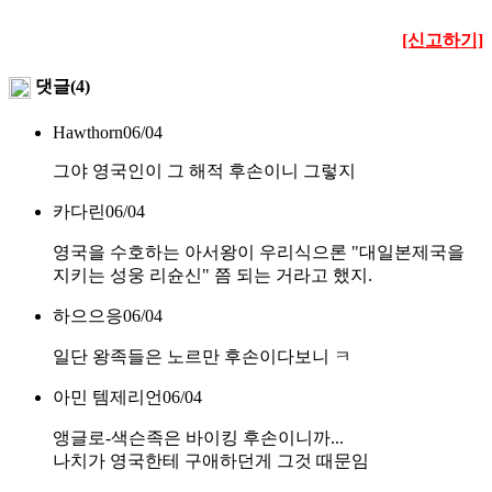
[신고하기]
댓글(4)
Hawthorn
06/04
그야 영국인이 그 해적 후손이니 그렇지
카다린
06/04
영국을 수호하는 아서왕이 우리식으론 "대일본제국을
지키는 성웅 리슌신" 쯤 되는 거라고 했지.
하으으응
06/04
일단 왕족들은 노르만 후손이다보니 ㅋ
아민 템제리언
06/04
앵글로-색슨족은 바이킹 후손이니까...
나치가 영국한테 구애하던게 그것 때문임