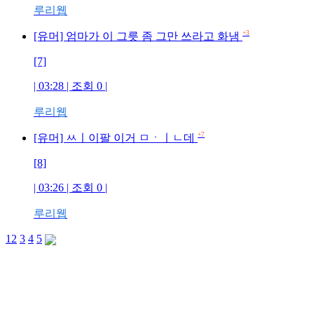
루리웹
+3
[유머] 엄마가 이 그릇 좀 그만 쓰라고 화냄
[7]
| 03:28 | 조회 0 |
루리웹
+7
[유머] ㅆㅣ이팔 이거 ㅁㆍㅣㄴ데
[8]
| 03:26 | 조회 0 |
루리웹
1
2
3
4
5