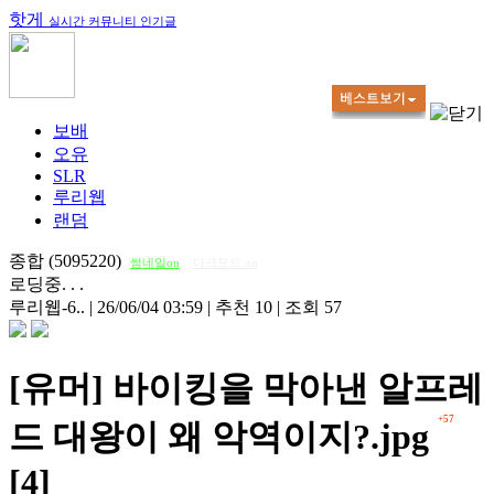
핫게
실시간 커뮤니티 인기글
보배
오유
SLR
루리웹
랜덤
종합 (5095220)
썸네일on
다크모드 on
로딩중. . .
루리웹-6..
|
26/06/04 03:59
|
추천 10
|
조회 57
[유머] 바이킹을 막아낸 알프레
+57
드 대왕이 왜 악역이지?.jpg
[4]