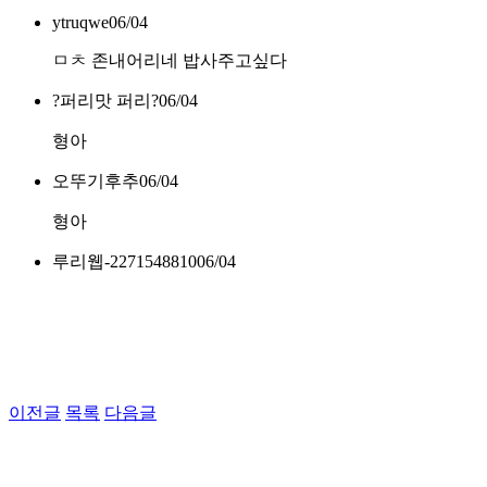
ytruqwe
06/04
ㅁㅊ 존내어리네 밥사주고싶다
?퍼리맛 퍼리?
06/04
형아
오뚜기후추
06/04
형아
루리웹-2271548810
06/04
이전글
목록
다음글