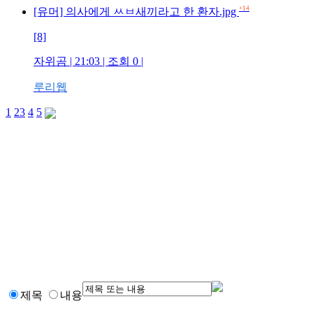
+14
[유머] 의사에게 ㅆㅂ새끼라고 한 환자.jpg
[8]
자위곰 | 21:03 | 조회 0 |
루리웹
1
2
3
4
5
제목
내용