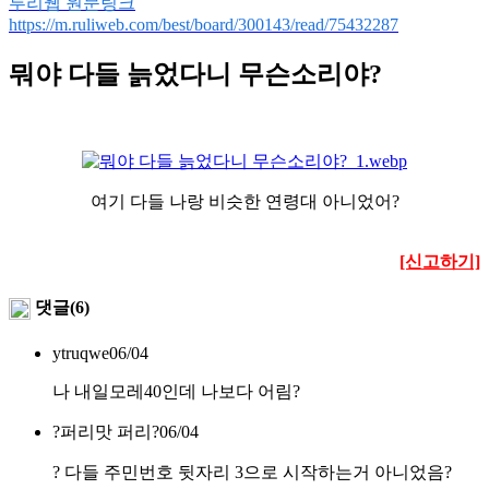
루리웹 원문링크
https://m.ruliweb.com/best/board/300143/read/75432287
뭐야 다들 늙었다니 무슨소리야?
여기 다들 나랑 비슷한 연령대 아니었어?
[신고하기]
댓글(6)
ytruqwe
06/04
나 내일모레40인데 나보다 어림?
?퍼리맛 퍼리?
06/04
? 다들 주민번호 뒷자리 3으로 시작하는거 아니었음?