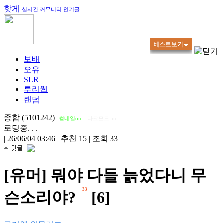
핫게
실시간 커뮤니티 인기글
보배
오유
SLR
루리웹
랜덤
종합 (5101242)
썸네일on
다크모드 on
로딩중. . .
|
26/06/04 03:46
|
추천 15
|
조회 33
[유머] 뭐야 다들 늙었다니 무
+33
슨소리야?
[6]