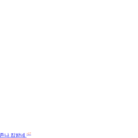
+17
 존나 킹받네