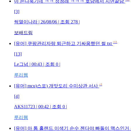
아 존나욱기네 ㅋㅋ 정청래 ㅋㅋㅋ 호남에서 지면끝남
[3]
썩열이나라 | 26/08/06 | 조회 278 |
보배드림
+11
[유머] 쿠팡관리자랑 퇴근하고 기싸움했던 썰 txt
[13]
Le그넘 | 00:43 | 조회 0 |
루리웹
+3
[유머] mcu)스포) 개맛도리 수미상관 서사
[4]
AKS11723 | 00:42 | 조회 0 |
루리웹
[유머] 아 톰 홀랜드 이색기 순수 젠다야 빠돌이 맥스인거