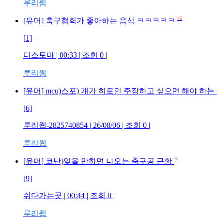
루리웹
+6
[유머] 축구협회가 좋아하는 음식 ㅋㅋㅋㅋㅋ
[1]
디스토마 | 00:33 | 조회 0 |
루리웹
[유머] mcu)스포) 걔가 히로인 주장하고 싶으면 해야 하는
[6]
루리웹-2825740854 | 26/08/06 | 조회 0 |
루리웹
+8
[유머] 코난)잊을 만하면 나오는 축구공 근황
[9]
쉬다가는곳 | 00:44 | 조회 0 |
루리웹