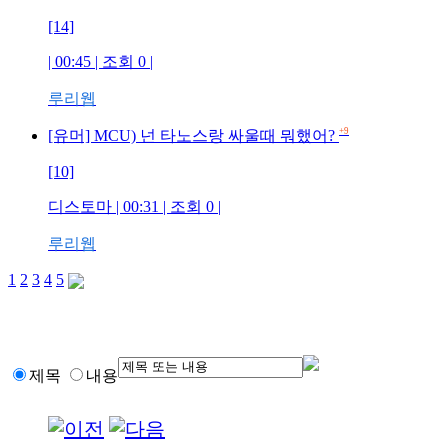
[14]
| 00:45 | 조회 0 |
루리웹
+9
[유머] MCU) 넌 타노스랑 싸울때 뭐했어?
[10]
디스토마 | 00:31 | 조회 0 |
루리웹
1
2
3
4
5
제목
내용