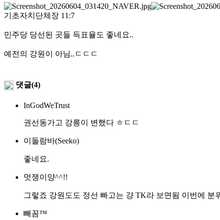
기초자치단체장 11:7
민주당 당선된 곳들 득표율도 좋네요..
예전의 강원이 아님..ㄷㄷㄷ
댓글(4)
InGodWeTrust
권선동가고 강릉이 변했다 ㅎㄷㄷ
이돌람바(Seeko)
좋네요.
멋쟁이양^^!!
그렇죠 강원도도 정선 빠고는 걍 TK라 보면됨 이번에 분
빼꼼™