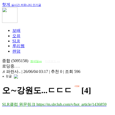
핫게
실시간 커뮤니티 인기글
보배
오유
SLR
루리웹
랜덤
종합 (5095158)
썸네일on
다크모드 on
로딩중. . .
♬파란사..
|
26/06/04 03:17
|
추천 0
|
조회 596
+114
오∼강원도...ㄷㄷㄷ
[4]
SLR클럽 원문링크 https://m.slrclub.com/v/hot_article/1436859