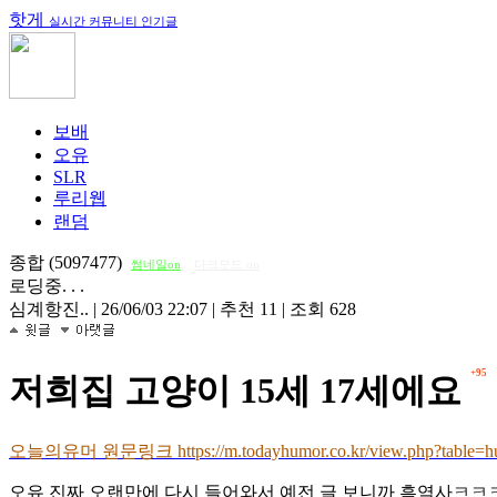
핫게
실시간 커뮤니티 인기글
보배
오유
SLR
루리웹
랜덤
종합 (5097477)
썸네일on
다크모드 on
로딩중. . .
심계항진..
|
26/06/03 22:07
|
추천 11
|
조회 628
+95
저희집 고양이 15세 17세에요
오늘의유머 원문링크 https://m.todayhumor.co.kr/view.php?table=h
오유 진짜 오랜만에 다시 들어와서 예전 글 보니까 흑역사ㅋㅋ