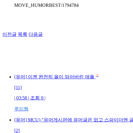
MOVE_HUMORBEST/1794784
이전글
목록
다음글
+6
[유머] 이젠 완전히 을이 돠어버린 애플
[11]
| 03:58 | 조회 0 |
루리웹
[유머] MCU) "유머게시판에 유머글은 없고 스파이더맨 
[2]