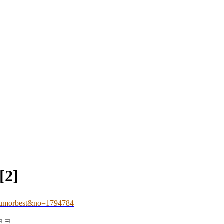
[2]
umorbest&no=1794784
ㅋㅋ