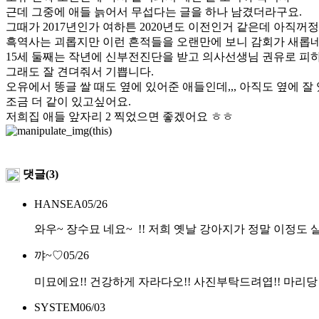
근데 그중에 애들 늙어서 무섭다는 글을 하나 남겼더라구요.
그때가 2017년인가 여하튼 2020년도 이전인거 같은데 아직꺼
흑역사는 괴롭지만 이런 흔적들을 오랜만에 보니 감회가 새롭네
15세 둘째는 작년에 신부전진단을 받고 의사선생님 권유로 피
그래도 잘 견뎌줘서 기쁩니다.
오유에서 똥글 쌀 때도 옆에 있어준 애들인데,,, 아직도 옆에 잘
조금 더 같이 있고싶어요.
저희집 애들 앞자리 2 찍었으면 좋겠어요 ㅎㅎ
댓글(3)
HANSEA
05/26
와우~ 장수묘 네요~ !! 저희 옛날 강아지가 정말 이정도
꺄~♡
05/26
미묘에요!! 건강하게 자라다오!! 사진부탁드려엽!! 마리당 10
SYSTEM
06/03