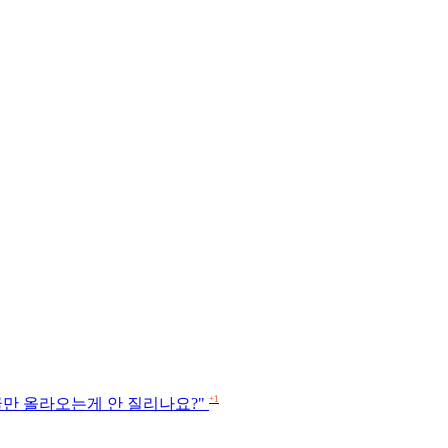
+1
글만 올라오는게 안 질리나요?"