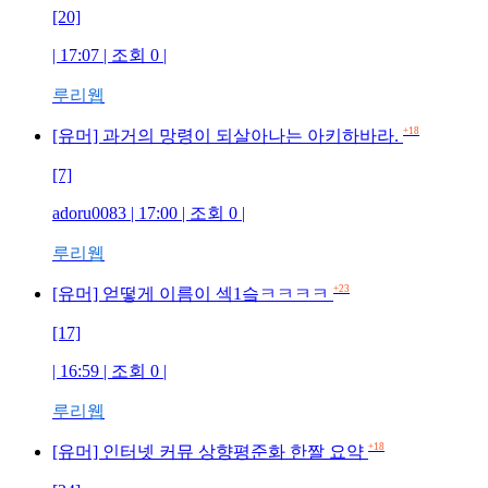
[20]
| 17:07 | 조회 0 |
루리웹
+18
[유머] 과거의 망령이 되살아나는 아키하바라.
[7]
adoru0083 | 17:00 | 조회 0 |
루리웹
+23
[유머] 얻떻게 이름이 섹1슼ㅋㅋㅋㅋ
[17]
| 16:59 | 조회 0 |
루리웹
+18
[유머] 인터넷 커뮤 상향평준화 한짤 요약