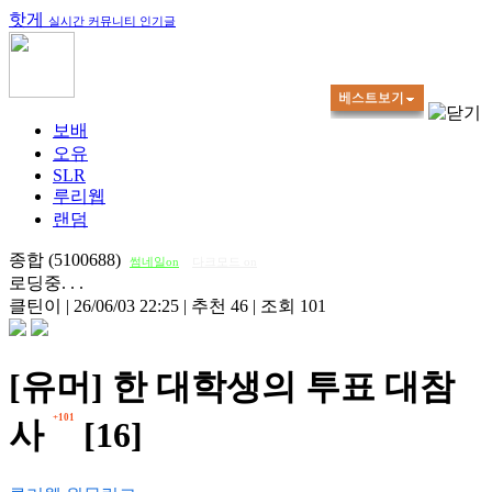
핫게
실시간 커뮤니티 인기글
보배
오유
SLR
루리웹
랜덤
종합 (5100688)
썸네일on
다크모드 on
로딩중. . .
클틴이
|
26/06/03 22:25
|
추천 46
|
조회 101
[유머] 한 대학생의 투표 대참
+101
사
[16]