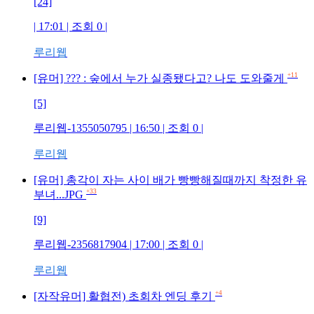
[24]
| 17:01 | 조회 0 |
루리웹
+11
[유머] ??? : 숲에서 누가 실종됐다고? 나도 도와줄게
[5]
루리웹-1355050795 | 16:50 | 조회 0 |
루리웹
[유머] 총각이 자는 사이 배가 빵빵해질때까지 착정한 유
+33
부녀...JPG
[9]
루리웹-2356817904 | 17:00 | 조회 0 |
루리웹
+4
[자작유머] 활협전) 초회차 엔딩 후기