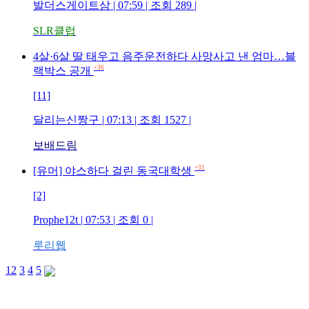
발더스게이트삼 | 07:59 | 조회 289 |
SLR클럽
4살·6살 딸 태우고 음주운전하다 사망사고 낸 엄마…블
+36
랙박스 공개
[11]
달리는신짱구 | 07:13 | 조회 1527 |
보배드림
+31
[유머] 야스하다 걸린 동국대학생
[2]
Prophe12t | 07:53 | 조회 0 |
루리웹
1
2
3
4
5