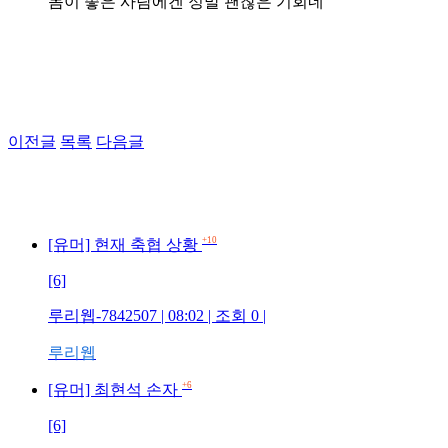
몸이 좋은 사람에겐 정말 괜찮은 기회네
이전글
목록
다음글
+10
[유머] 현재 축협 상황
[6]
루리웹-7842507 | 08:02 | 조회 0 |
루리웹
+6
[유머] 최현석 손자
[6]