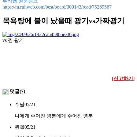
루리웹 원문링크
https://m.ruliweb.com/best/board/300143/read/75269567
목욕탕에 불이 났을때 광기vs가짜광기
vs 찐 광기
[신고하기]
댓글(7)
수달
05/21
나에게 주어진 명분에게 주어진 명분
윈첼
05/21