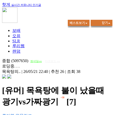
핫게
실시간 커뮤니티 인기글
보배
오유
SLR
루리웹
랜덤
종합 (5097650)
썸네일on
다크모드 on
로딩중. . .
목욕탕의..
|
26/05/21 22:40
|
추천 26
|
조회 38
[유머] 목욕탕에 불이 났을때
+38
광기vs가짜광기
[7]