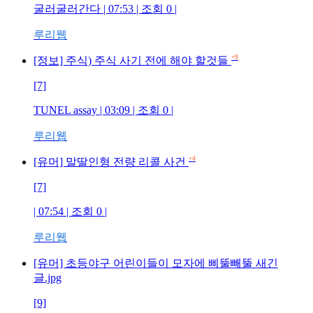
굴러굴러간다 | 07:53 | 조회 0 |
루리웹
+9
[정보] 주식) 주식 사기 전에 해야 할것들
[7]
TUNEL assay | 03:09 | 조회 0 |
루리웹
+4
[유머] 말딸인형 전량 리콜 사건
[7]
| 07:54 | 조회 0 |
루리웹
[유머] 초등야구 어린이들이 모자에 삐뚤빼뚤 새긴
글.jpg
[9]