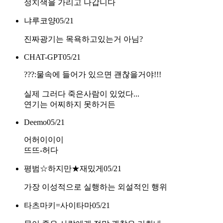
정치색을 가리고 나갑니다
냐루코양
05/21
진짜광기는 목욕하고있는거 아님?
CHAT-GPT
05/21
???:물속에 들어가 있으면 괜찮을거야!!!
실제 그러다 죽은사람이 있었다...
연기는 어찌하지 못하거든
Deemo
05/21
어허이이이
뜨뜨-허다
평범☆하지만★재밌게
05/21
가장 이성적으로 실행하는 외설적인 행위
타츠마키=사이타마
05/21