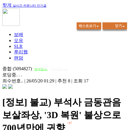
핫게
실시간 커뮤니티 인기글
보배
오유
SLR
루리웹
랜덤
종합 (5094827)
썸네일on
다크모드 on
로딩중. . .
죄수번호..
|
26/05/20 01:29
|
추천 8
|
조회 17
[정보] 불교) 부석사 금동관음
보살좌상, '3D 복원' 불상으로
+17
700년만에 귀향