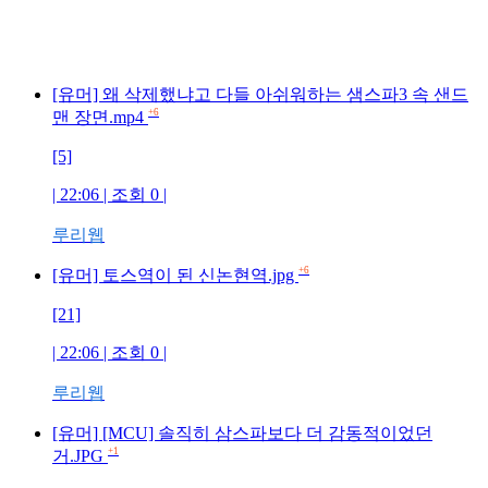
[유머] 왜 삭제했냐고 다들 아쉬워하는 샘스파3 속 샌드
+6
맨 장면.mp4
[5]
| 22:06 | 조회 0 |
루리웹
+6
[유머] 토스역이 된 신논현역.jpg
[21]
| 22:06 | 조회 0 |
루리웹
[유머] [MCU] 솔직히 삼스파보다 더 감동적이었던
+1
거.JPG