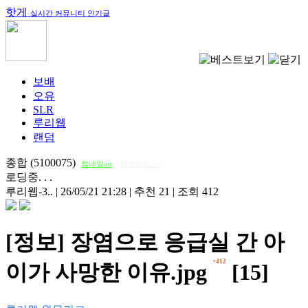
핫게
실시간 커뮤니티 인기글
보배
오유
SLR
루리웹
랜덤
종합 (5100075)
썸네일on
다크모드 on
로딩중. . .
루리웹-3..
|
26/05/21 21:28
|
추천 21
|
조회 412
[정보] 장염으로 응급실 간 아
+412
이가 사망한 이유.jpg
[15]