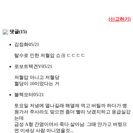
[신고하기]
댓글(15)
김점화
05/21
탈수로 인한 저혈압 쇼크 ㄷㄷㄷㄷ
로보트택견V
05/21
저혈압 아니고 저혈당
혈당이 10이었다는 거
블랙모터
05/21
토요일 저녘에 열나길래 해열제 먹고 버틸까 하다가 병
원가서 주사라도 맞으면 좀더 빨리 낫겠지하고 응급실갔
는데
급성 A형 간염이여서 죽다 살아남. 그때 안가고 버텼으
면 이세상 사람 아니였을것...