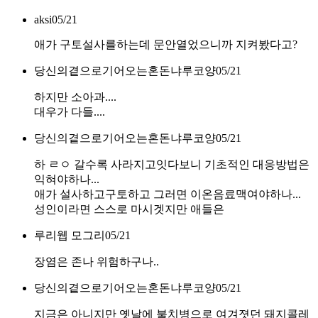
aksi
05/21
애가 구토설사를하는데 문안열었으니까 지켜봤다고?
당신의곁으로기어오는혼돈냐루코양
05/21
하지만 소아과....
대우가 다들....
당신의곁으로기어오는혼돈냐루코양
05/21
하 ㄹㅇ 갈수록 사라지고잇다보니 기초적인 대응방법은
익혀야하나...
애가 설사하고구토하고 그러면 이온음료맥여야하나...
성인이라면 스스로 마시겟지만 애들은
루리웹 모그리
05/21
장염은 존나 위험하구나..
당신의곁으로기어오는혼돈냐루코양
05/21
지금은 아니지만 옛날에 불치병으로 여겨졋던 돼지콜레