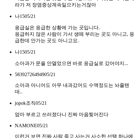
라가 저 장염증상계속일으키는거잖아
나15
05/21
응급실은 응급한 상황에 가는 곳입니다.
응급하지 않은 사람이 가서 생떼 부리는 곳도 아니고, 응
급한데 안가는 곳도 아니고요.
나15
05/21
소아과가 문을 안열었으면 바로 응급실로 갔어야지...
583927264949
05/21
소아과 아니어도 아무 내과갔어도 수액정도는 놔줄텐
데..
jopok조직
05/21
엄마 부르고 쓰러졌다니 진짜 마음찢어진다
NAMONE
05/21
이런거 보면 진짜 사람 죽고 사는거 사소한 선택 하나에