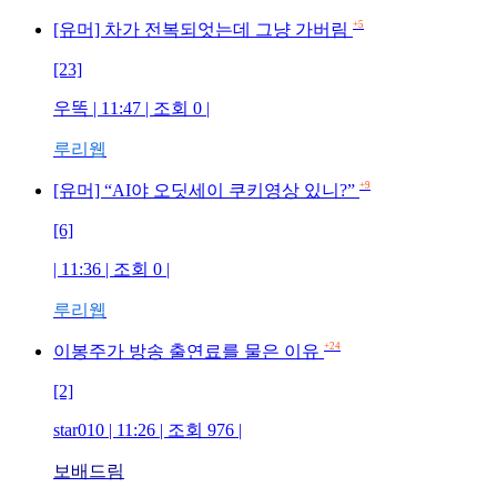
+5
[유머] 차가 전복되엇는데 그냥 가버림
[23]
우똑 | 11:47 | 조회 0 |
루리웹
+9
[유머] “AI야 오딧세이 쿠키영상 있니?”
[6]
| 11:36 | 조회 0 |
루리웹
+24
이봉주가 방송 출연료를 물은 이유
[2]
star010 | 11:26 | 조회 976 |
보배드림