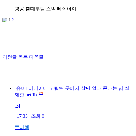
명콩 할때부텀 스벅 빠이빠이
1
2
이전글
목록
다음글
[유머] 어디어디 고립된 곳에서 살면 얼마 준다는 밈 실
+21
제판.netflix
[3]
| 17:33 | 조회 0 |
루리웹