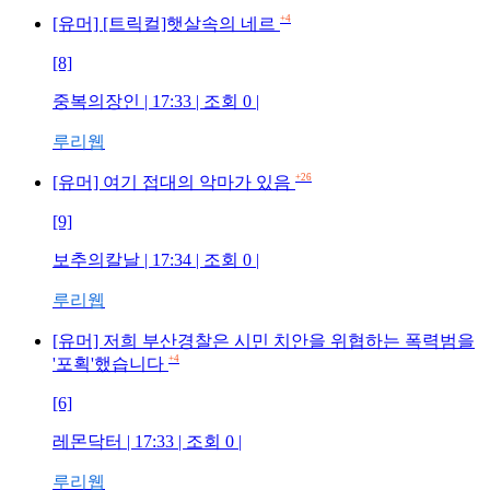
+4
[유머] [트릭컬]햇살속의 네르
[8]
중복의장인 | 17:33 | 조회 0 |
루리웹
+26
[유머] 여기 접대의 악마가 있음
[9]
보추의칼날 | 17:34 | 조회 0 |
루리웹
[유머] 저희 부산경찰은 시민 치안을 위협하는 폭력범을
+4
'포획'했습니다
[6]
레몬닥터 | 17:33 | 조회 0 |
루리웹