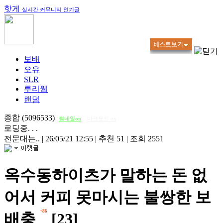
핫게
실시간 커뮤니티 인기글
보배
오유
SLR
루리웹
랜덤
종합 (5096533)
썸네일on
다크모드 on
로딩중. . .
전문대는..
|
26/05/21 12:55
|
추천 51
|
조회 2551
옥수동하이츠가 말하는 돈 없
어서 커피 못마시는 불쌍한 보
+86
배충
[23]