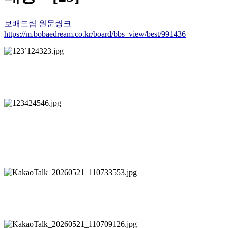
보배드림 원문링크
https://m.bobaedream.co.kr/board/bbs_view/best/991436