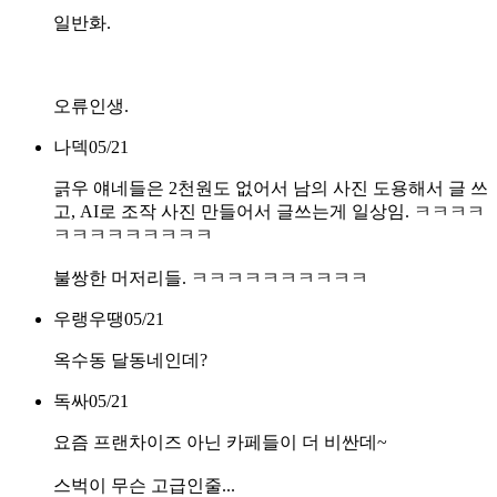
일반화.
오류인생.
나덱
05/21
긁우 얘네들은 2천원도 없어서 남의 사진 도용해서 글 쓰
고, AI로 조작 사진 만들어서 글쓰는게 일상임. ㅋㅋㅋㅋ
ㅋㅋㅋㅋㅋㅋㅋㅋㅋ
불쌍한 머저리들. ㅋㅋㅋㅋㅋㅋㅋㅋㅋㅋ
우랭우땡
05/21
옥수동 달동네인데?
독싸
05/21
요즘 프랜차이즈 아닌 카페들이 더 비싼데~
스벅이 무슨 고급인줄...