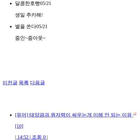
달콤한호빵
05/21
생일 추카해!
별을 쏜다
05/21
줌인~줌아웃~
이전글
목록
다음글
+4
[유머] 태양광과 원자력이 싸우는게 이해 안 되는 이유
[10]
| 14:52 | 조회 0 |