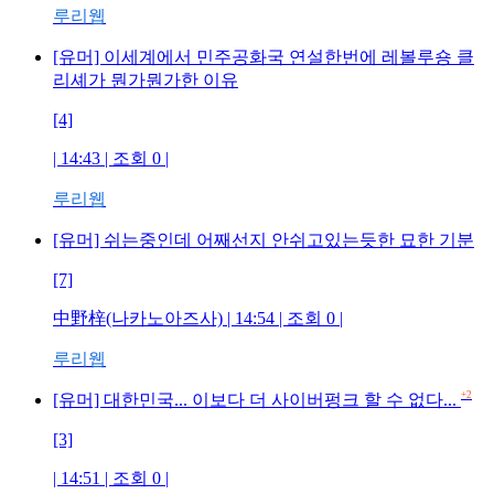
루리웹
[유머] 이세계에서 민주공화국 연설한번에 레볼루숑 클
리셰가 뭔가뭔가한 이유
[4]
| 14:43 | 조회 0 |
루리웹
[유머] 쉬는중인데 어째선지 안쉬고있는듯한 묘한 기분
[7]
中野梓(나카노아즈사) | 14:54 | 조회 0 |
루리웹
+2
[유머] 대한민국... 이보다 더 사이버펑크 할 수 없다...
[3]
| 14:51 | 조회 0 |