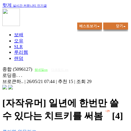
핫게
실시간 커뮤니티 인기글
보배
오유
SLR
루리웹
랜덤
종합 (5096127)
썸네일on
다크모드 on
로딩중. . .
브로큰하..
|
26/05/21 07:44
|
추천 15
|
조회 29
[자작유머] 일년에 한번만 쓸
+29
수 있다는 치트키를 써봄
[4]