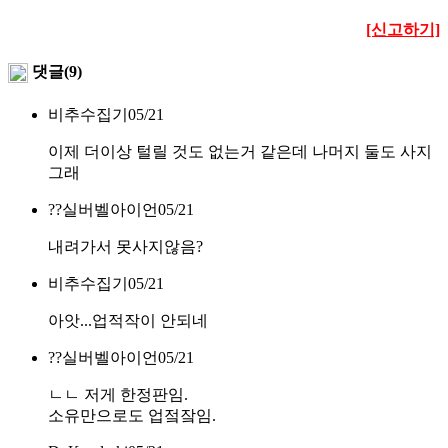
[신고하기]
댓글(9)
비추수집기
05/21
이제 더이상 털릴 것도 없는거 같은데 나머지 둘도 사지
그래
??실버벨아이언
05/21
내려가서 못사지않음?
비추수집기
05/21
아앗...업적작이 안되네
??실버벨아이언
05/21
ㄴㄴ 저게 한정판임.
소유만으로도 업젘잨임.