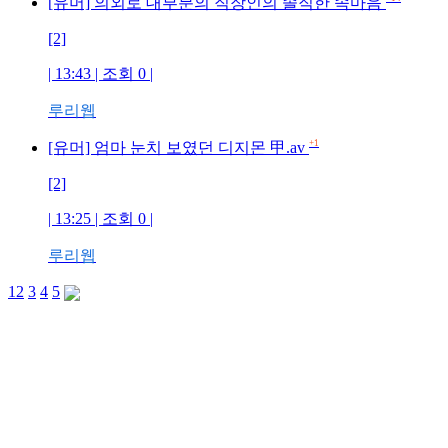
[유머] 의외로 대부분의 직장인의 솔직한 속마음
[2]
| 13:43 | 조회 0 |
루리웹
+1
[유머] 엄마 눈치 보였던 디지몬 甲.av
[2]
| 13:25 | 조회 0 |
루리웹
1
2
3
4
5