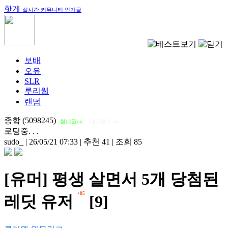
핫게
실시간 커뮤니티 인기글
보배
오유
SLR
루리웹
랜덤
종합 (5098245)
썸네일on
다크모드 on
로딩중. . .
sudo_
|
26/05/21 07:33
|
추천 41
|
조회 85
[유머] 평생 살면서 5개 당첨된
+85
레딧 유저
[9]