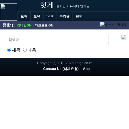
핫게
실시간 커뮤니티 인기글
SLR
보배
오유
루리웹
랜덤
종합 ()
썸네일ON
다크모드 ON
제목
내용
Copyright(c)2013-2026 hotge.co.kr
Contact Us (삭제요청)
App