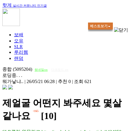
핫게
실시간 커뮤니티 인기글
보배
오유
SLR
루리웹
랜덤
종합 (5095204)
썸네일on
다크모드 on
로딩중. . .
뭐가낳냐..
|
26/05/21 06:28
|
추천 0
|
조회 621
제얼굴 어떤지 봐주세요 몇살
+165
같나요
[10]