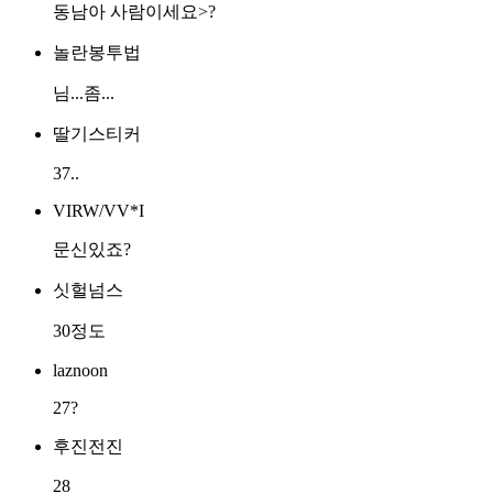
동남아 사람이세요>?
놀란봉투법
님...좀...
딸기스티커
37..
VIRW/VV*I
문신있죠?
싯헐넘스
30정도
laznoon
27?
후진전진
28