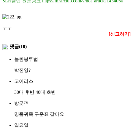
SLR클럽 원문링크 https://m.slrclub.com/v/hot_article/1434050
ㅜㅜ
[신고하기]
댓글(10)
놀란봉투법
박진영?
코어리스
30대 후반 40대 초반
방긋™
명품귀족 구준표 같아요
일요일