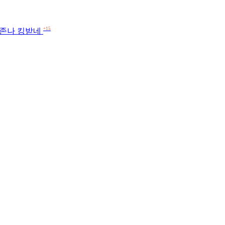
+15
 존나 킹받네