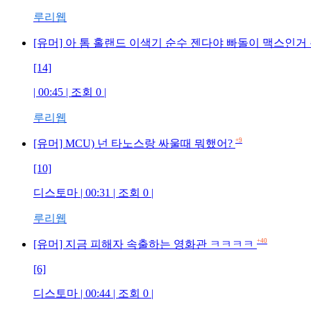
루리웹
[유머] 아 톰 홀랜드 이색기 순수 젠다야 빠돌이 맥스인거
[14]
| 00:45 | 조회 0 |
루리웹
+9
[유머] MCU) 넌 타노스랑 싸울때 뭐했어?
[10]
디스토마 | 00:31 | 조회 0 |
루리웹
+40
[유머] 지금 피해자 속출하는 영화관 ㅋㅋㅋㅋ
[6]
디스토마 | 00:44 | 조회 0 |