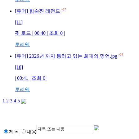
+37
[유머] 힘숨찐 레전드
[11]
핏 로드 | 00:40 | 조회 0 |
루리웹
+28
[유머] 2026년 까지 통하고 있는 희대의 명언.jpg
[18]
| 00:41 | 조회 0 |
루리웹
1
2
3
4
5
제목
내용