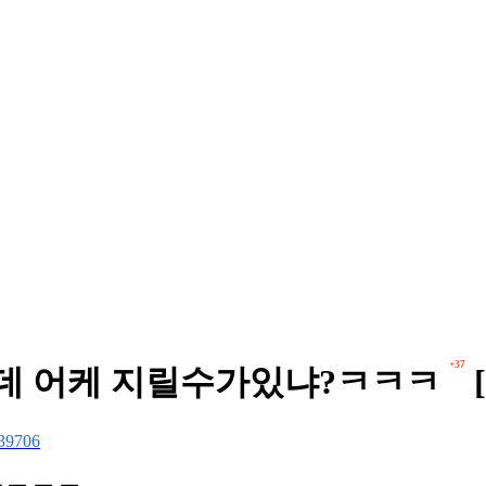
+37
는데 어케 지릴수가있냐?ㅋㅋㅋ
39706