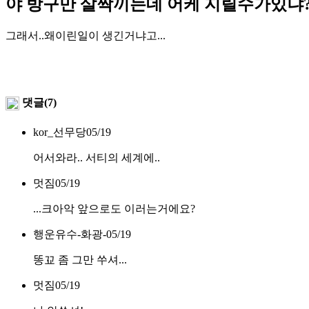
야 방구만 살짝끼는데 어케 지릴수가있냐
그래서..왜이린일이 생긴거냐고...
댓글(7)
kor_선무당
05/19
어서와라.. 서티의 세계에..
멋짐
05/19
...크아악 앞으로도 이러는거에요?
행운유수-화광-
05/19
똥꾜 좀 그만 쑤셔...
멋짐
05/19