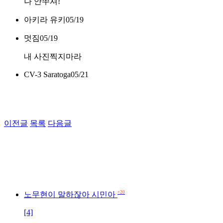
나 안쑤셔!
아키라 유키
05/19
멋짐
05/19
내 사진찍지마라
CV-3 Saratoga
05/21
이전글
목록
다음글
+20
노무현이 말하잖아 시민아
[4]