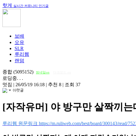
핫게
실시간 커뮤니티 인기글
보배
오유
SLR
루리웹
랜덤
종합 (5095152)
썸네일on
다크모드 on
로딩중. . .
멋짐
|
26/05/19 16:18
|
추천 8
|
조회 37
[자작유머] 야 방구만 살짝끼
루리웹 원문링크 https://m.ruliweb.com/best/board/300143/read/752