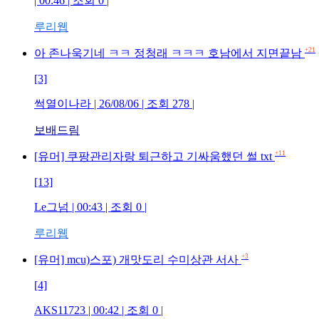
| 00:46 | 조회 0 |
루리웹
+21
아 존나욱기네 ㅋㅋ 정청래 ㅋㅋㅋ 호남에서 지면끝남
[3]
썩열이나라 | 26/08/06 | 조회 278 |
보배드림
+11
[유머] 쿠팡관리자랑 퇴근하고 기싸움했던 썰 txt
[13]
Le그넘 | 00:43 | 조회 0 |
루리웹
+3
[유머] mcu)스포) 개맛도리 수미상관 서사
[4]
AKS11723 | 00:42 | 조회 0 |