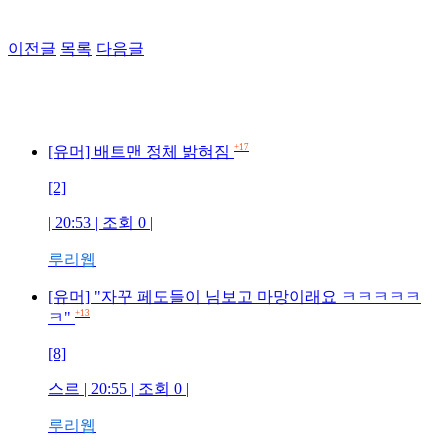
이전글
목록
다음글
+17
[유머] 배트맨 정체 밝혀짐
[2]
| 20:53 | 조회 0 |
루리웹
[유머] "자꾸 페도들이 님보고 마망이래요 ㅋㅋㅋㅋㅋ
+13
ㅋ"
[8]
스르 | 20:55 | 조회 0 |
루리웹