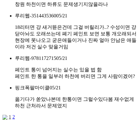
창원 하천이면 하류도 문제생기지않을라나
루리웹-3514435360
05/21
18리터면 걍 새거뜯은건데 그걸 버릴리가..? 수성이면 걍
닫아놔도 오래쓰는데 폐기 페인트 보면 보통 개오래되서
현장에 못나오고 굳은애들이거나 진짜 얼마 안남은 애들
이라 저건 실수 맞을거임
루리웹-9781172715
05/21
페인트 통이 넘어지는 실수는 있을 법 함
페인트 한 통을 일부러 하천에 버리면 그게 사람이겠어?
핑크폭팔마이클
05/21
옮기다가 쏟았나본데 한통이면 그럴수있다봄 재수없게
하천 근처라서 문제였지
1
2