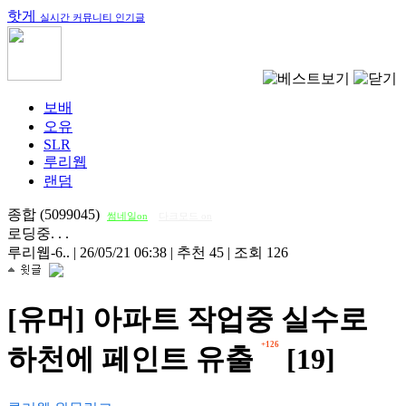
핫게
실시간 커뮤니티 인기글
보배
오유
SLR
루리웹
랜덤
종합 (5099045)
썸네일on
다크모드 on
로딩중. . .
루리웹-6..
|
26/05/21 06:38
|
추천 45
|
조회 126
[유머] 아파트 작업중 실수로
+126
하천에 페인트 유출
[19]