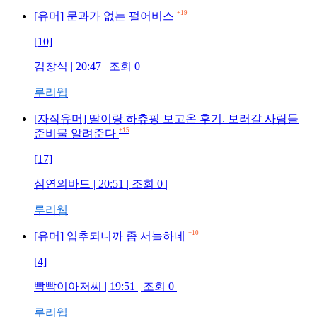
+19
[유머] 문과가 없는 펄어비스
[10]
김창식 | 20:47 | 조회 0 |
루리웹
[자작유머] 딸이랑 하츄핑 보고온 후기. 보러갈 사람들
+15
준비물 알려준다
[17]
심연의바드 | 20:51 | 조회 0 |
루리웹
+10
[유머] 입추되니까 좀 서늘하네
[4]
빡빡이아저씨 | 19:51 | 조회 0 |
루리웹