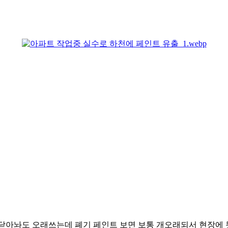
걍 닫아놔도 오래쓰는데 폐기 페인트 보면 보통 개오래되서 현장