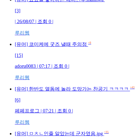
[3]
| 26/08/07 | 조회 0 |
루리웹
+9
[유머] 코미케에 굿즈 낼때 주의점
[15]
adoru0083 | 07:17 | 조회 0 |
루리웹
+43
[유머] 한반도 열돔에 놀라 도망가는 찬공기 ㅋㅋㅋㅋ
[6]
페페프로그 | 07:21 | 조회 0 |
루리웹
+35
[유머] ㅁㅊㄴ인줄 알았는데 군자였음.jpg