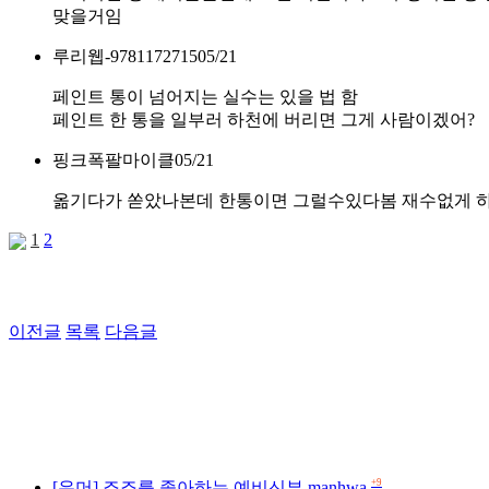
맞을거임
루리웹-9781172715
05/21
페인트 통이 넘어지는 실수는 있을 법 함
페인트 한 통을 일부러 하천에 버리면 그게 사람이겠어?
핑크폭팔마이클
05/21
옮기다가 쏟았나본데 한통이면 그럴수있다봄 재수없게 
1
2
이전글
목록
다음글
+9
[유머] 죠죠를 좋아하는 예비신부.manhwa