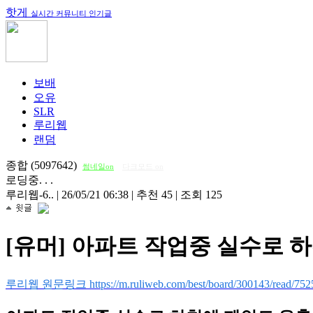
핫게
실시간 커뮤니티 인기글
보배
오유
SLR
루리웹
랜덤
종합 (5097642)
썸네일on
다크모드 on
로딩중. . .
루리웹-6..
|
26/05/21 06:38
|
추천 45
|
조회 125
[유머] 아파트 작업중 실수로 
루리웹 원문링크 https://m.ruliweb.com/best/board/300143/read/752