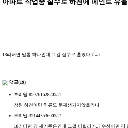
아파트 작업중 실수로 하천에 페인트 유출
18리터면 말통 하나인데 그걸 실수로 흘렸다고...?
댓글(19)
루리웹-8507616282
05/21
창원 하천이면 하류도 문제생기지않을라나
루리웹-3514435360
05/21
18리터면 걍 새거뜯은건데 그걸 버릴리가..? 수성이면 