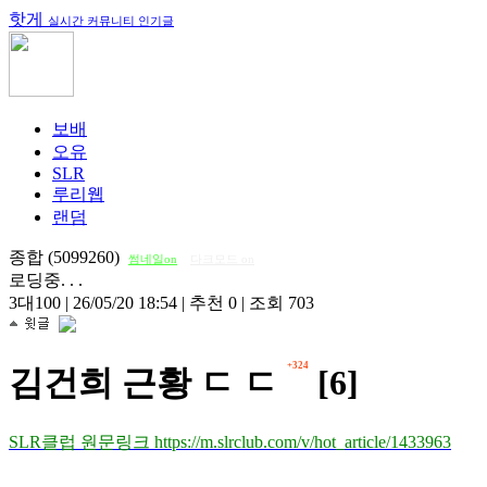
핫게
실시간 커뮤니티 인기글
보배
오유
SLR
루리웹
랜덤
종합 (5099260)
썸네일on
다크모드 on
로딩중. . .
3대100
|
26/05/20 18:54
|
추천 0
|
조회 703
+324
김건희 근황 ㄷ ㄷ
[6]
SLR클럽 원문링크 https://m.slrclub.com/v/hot_article/1433963