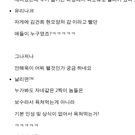
유리나.H
자게에 김건희 현모양처 감 이라고 빨던
애들이 누구였죠?ㅋㅋㅋㅋㅋ
그나저나
안해욱이 어찌 됄것인가 궁금 하네요
날리면™
누가봐도 자네같은 2찍이 놈들은
보수라서 욕쳐먹는게 아니라
기본 인성 밎 상식이 없어서 욕쳐먹는거!
ㅋㅋㅋㅋㅋ