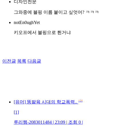
디자인전문
그와중에 블핑 이름 붙이고 싶엇어? ㅋㅋㅋ
notEn0ughYet
키오프에서 블핑으로 튄거냐
이전글
목록
다음글
+14
[유머] 똥팔육 시대의 학교폭력..
[1]
루리웹-2083011484 | 23:09 | 조회 0 |