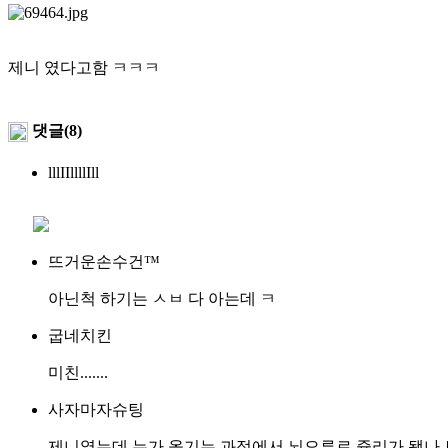
제니 였다고함 ㅋㅋㅋ
댓글(8)
lllIIllllIll
뜨거운손수건™
아닌척 하기는 ㅅㅂ 다 아는데 ㅋ
굽네치킨
미친.......
사자마자슈팅
제니였는데 누가 옮기는 과정에서 뇌오류로 쥴리가 됐나