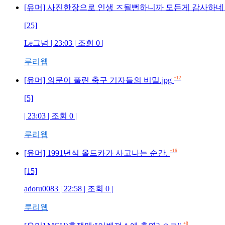
[유머] 사진한장으로 인생 ㅈ될뻔하니까 모든게 감사하
[25]
Le그넘 | 23:03 | 조회 0 |
루리웹
+12
[유머] 의문이 풀린 축구 기자들의 비밀.jpg
[5]
| 23:03 | 조회 0 |
루리웹
+16
[유머] 1991년식 올드카가 사고나는 순간.
[15]
adoru0083 | 22:58 | 조회 0 |
루리웹
+8