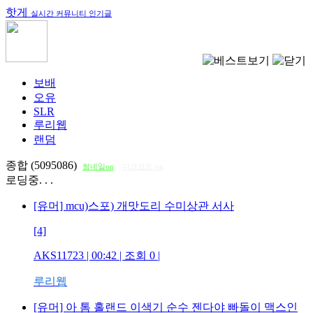
핫게
실시간 커뮤니티 인기글
보배
오유
SLR
루리웹
랜덤
종합 (5095086)
썸네일on
다크모드 on
로딩중. . .
[유머] mcu)스포) 개맛도리 수미상관 서사
[4]
AKS11723
| 00:42 | 조회
0
|
루리웹
[유머] 아 톰 홀랜드 이색기 순수 젠다야 빠돌이 맥스인