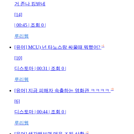
거 존나 킹받네
[14]
| 00:45 | 조회
0
|
루리웹
+1
[유머] MCU) 넌 타노스랑 싸울때 뭐했어?
[10]
디스토마
| 00:31 | 조회
0
|
루리웹
+9
[유머] 지금 피해자 속출하는 영화관 ㅋㅋㅋㅋ
[6]
디스토마
| 00:44 | 조회
0
|
루리웹
+3
[유머] 생각해보면 매우 ㅈ된 상황