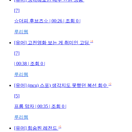
[7]
☆더피 후브즈☆
| 00:26 | 조회
0
|
루리웹
+4
[유머] 고전영화 보는 게 취미인 고딩
[7]
| 00:38 | 조회
0
|
루리웹
+2
[유머] (mcu) 스포) 생각지도 못했던 복선 회수
[5]
프롬 망자
| 00:35 | 조회
0
|
루리웹
+5
[유머] 힘숨찐 레전드