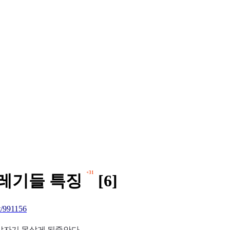
+31
쓰레기들 특징
[6]
/991156
갑자기 못살게 된줄안다.