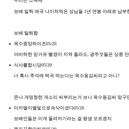
우리는 소득세
보배 일찍 애국 나이처먹은 성님들 1년 연봉 아래로 납
보배 탈퇴함
옥수중앙하이츠
05/20
야비하한 믿거유 빨갱이 지역 즐라도, 광주것들은 상종 
식샤를합시당
05/20
너 혹시 추석에 떡국 먹는다는 옥수동김씨라고 아니?
존나 개멍청한 개소리 씨부리는거 보니 옥수동김씨 맞구
미카엘이별빛으로속삭이셨다
05/20
보배인들은 이게 돌려까기라는 걸 평생 모르겠지