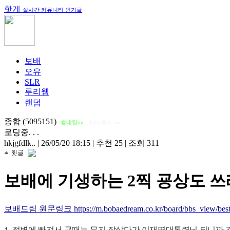
핫게
실시간 커뮤니티 인기글
보배
오유
SLR
루리웹
랜덤
종합 (5095151)
썸네일on
다크모드 on
로딩중. . .
hkjgfdlk..
|
26/05/20 18:15
|
추천 25
|
조회 311
보배에 기생하는 2찍 굥상도 
보배드림 원문링크 https://m.bobaedream.co.kr/board/bbs_view/best
1. 정병에 빠져서
굥때는 무지 잘살다가 이재명대통령님 되니까 