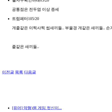
뭘자꾸확인하래
05/20
공통점은 전두엽 이상 증세
트럼페터1
05/20
개좉같은 이찍사찍 씹새끼들.. 부울경 개같은 새끼들.. 손가
좉같은 새끼들..
이전글
목록
다음글
[유머] 약혐)뭔 게임 컷신이...