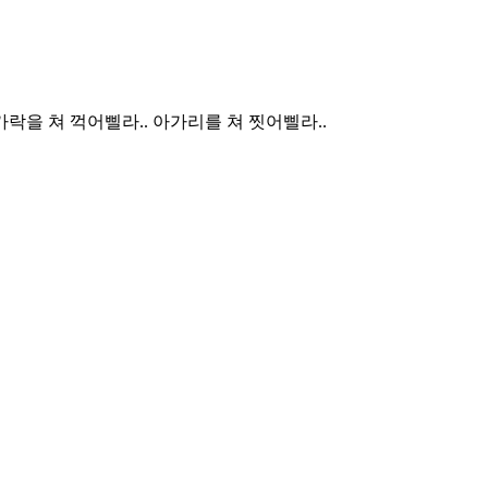
락을 쳐 꺽어삘라.. 아가리를 쳐 찟어삘라..