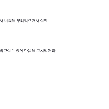
해서 너희들 부려먹으면서 살께
 먹고살수 있게 마음을 고쳐먹어라