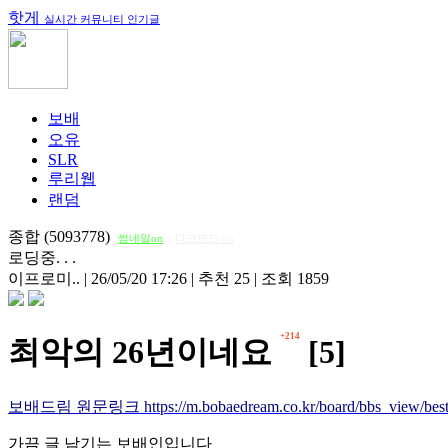
핫게
실시간 커뮤니티 인기글
보배
오유
SLR
루리웹
랜덤
종합 (5093778)
썸네일on
다크모드 on
로딩중. . .
이프로미..
|
26/05/20 17:26
|
추천 25
|
조회 1859
+214
최악의 26년이네요
[5]
보배드림 원문링크 https://m.bobaedream.co.kr/board/bbs_view/best
가끔 글 남기는 보배인입니다