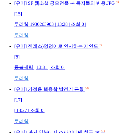
+2
[유머] SF 웹소설 공모전을 본 독자들의 반응.JPG
[15]
루리웹-1930263903 | 13:28 | 조회 0 |
루리웹
+5
[유머] 젠레스)엉덩이로 인사하는 제인도
[8]
동북세력 | 13:31 | 조회 0 |
루리웹
+26
[유머] 가정용 핵융합 발전기 근황
[17]
| 13:27 | 조회 0 |
루리웹
+11
[유머] 과거 일본에서 스파이더맨 취급.gif