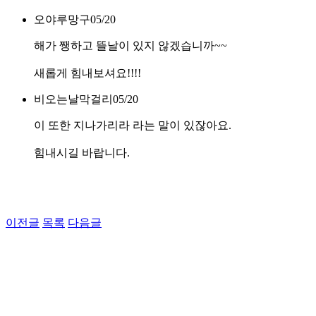
오야루망구
05/20
해가 쨍하고 뜰날이 있지 않겠습니까~~
새롭게 힘내보셔요!!!!
비오는날막걸리
05/20
이 또한 지나가리라 라는 말이 있잖아요.
힘내시길 바랍니다.
이전글
목록
다음글