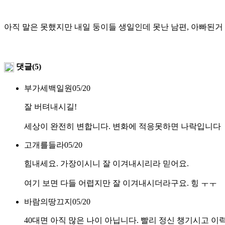
아직 말은 못했지만 내일 둥이들 생일인데 못난 남편, 아빠된거
댓글(5)
부가세백일원
05/20
잘 버텨내시길!
세상이 완전히 변합니다. 변화에 적응못하면 나락입니다
고개를들라
05/20
힘내세요. 가장이시니 잘 이겨내시리라 믿어요.
여기 보면 다들 어렵지만 잘 이겨내시더라구요. 힝 ㅜㅜ
바람의땅끄지
05/20
40대면 아직 많은 나이 아닙니다. 빨리 정신 챙기시고 