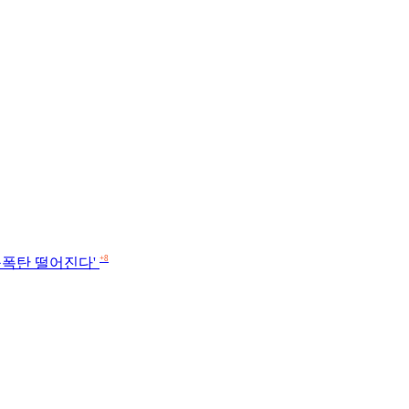
+8
열풍폭탄 떨어진다'