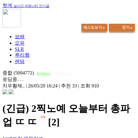
핫게
실시간 커뮤니티 인기글
보배
오유
SLR
루리웹
랜덤
종합 (5094772)
썸네일on
다크모드 on
로딩중. . .
치우황제..
|
26/05/20 16:24
|
추천 33
|
조회 910
(긴급) 2찍노예 오늘부터 총파
+106
업 ㄸ ㄸ
[2]