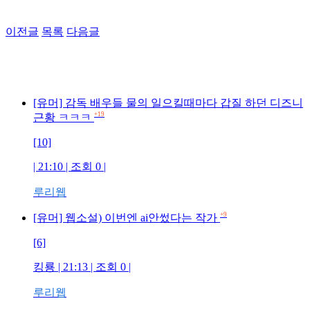
이전글
목록
다음글
[유머] 감독 배우들 물의 일으킬때마다 갑질 하던 디즈니
+19
근황 ㅋㅋㅋ
[10]
| 21:10 | 조회 0 |
루리웹
+9
[유머] 웹소설) 이번엔 ai안썼다는 작가
[6]
킹룡 | 21:13 | 조회 0 |
루리웹