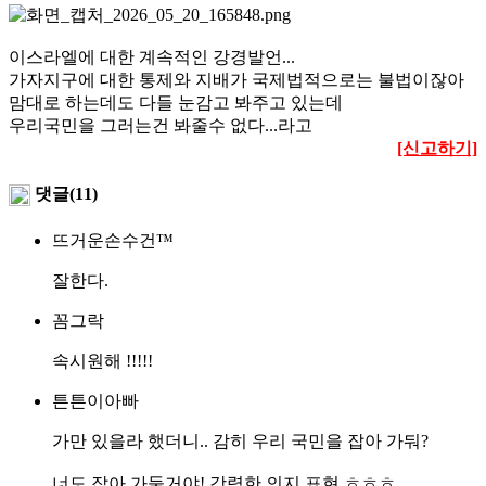
이스라엘에 대한 계속적인 강경발언...
가자지구에 대한 통제와 지배가 국제법적으로는 불법이잖아
맘대로 하는데도 다들 눈감고 봐주고 있는데
우리국민을 그러는건 봐줄수 없다...라고
[신고하기]
댓글(11)
뜨거운손수건™
잘한다.
꼼그락
속시원해 !!!!!
튼튼이아빠
가만 있을라 했더니.. 감히 우리 국민을 잡아 가둬?
너도 잡아 가둘거야! 강력한 의지 표현 ㅎㅎㅎ