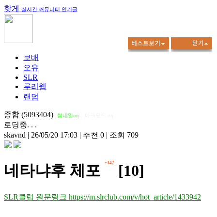
핫게
실시간 커뮤니티 인기글
보배
오유
SLR
루리웹
랜덤
종합 (5093404)
썸네일on
다크모드 on
로딩중. . .
skavnd
|
26/05/20 17:03
|
추천 0
|
조회 709
+347
네타냐후 체포
[10]
SLR클럽 원문링크 https://m.slrclub.com/v/hot_article/1433942