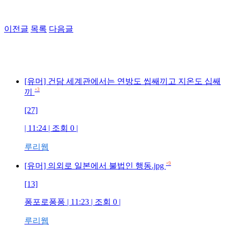
이전글
목록
다음글
[유머] 건담 세계관에서는 연방도 씹쌔끼고 지온도 십쌔
+3
끼
[27]
| 11:24 | 조회 0 |
루리웹
+9
[유머] 의외로 일본에서 불법인 행동.jpg
[13]
퐁포로퐁퐁 | 11:23 | 조회 0 |
루리웹