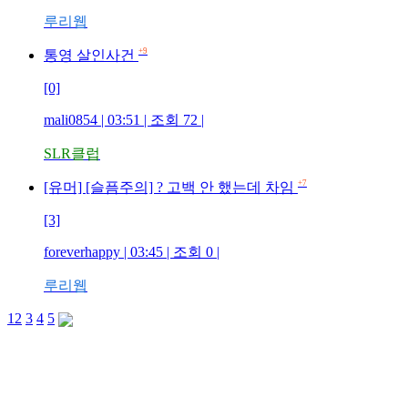
루리웹
+9
통영 살인사건
[0]
mali0854 | 03:51 | 조회 72 |
SLR클럽
+7
[유머] [슬픔주의] ? 고백 안 했는데 차임
[3]
foreverhappy | 03:45 | 조회 0 |
루리웹
1
2
3
4
5