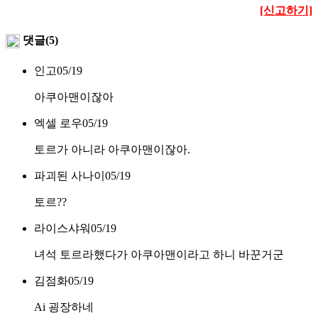
[신고하기]
댓글(5)
인고
05/19
아쿠아맨이잖아
엑셀 로우
05/19
토르가 아니라 아쿠아맨이잖아.
파괴된 사나이
05/19
토르??
라이스샤워
05/19
녀석 토르라했다가 아쿠아맨이라고 하니 바꾼거군
김점화
05/19
Ai 굉장하네