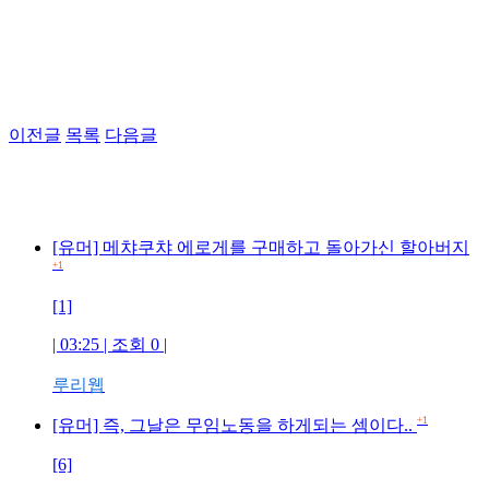
이전글
목록
다음글
[유머] 메챠쿠챠 에로게를 구매하고 돌아가신 할아버지
+1
[1]
| 03:25 | 조회 0 |
루리웹
+1
[유머] 즉, 그날은 무임노동을 하게되는 셈이다..
[6]