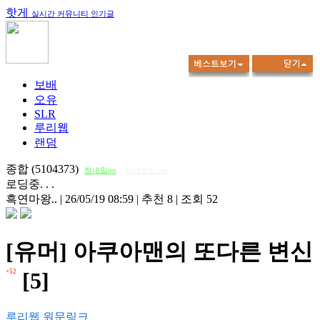
핫게
실시간 커뮤니티 인기글
보배
오유
SLR
루리웹
랜덤
종합 (5104373)
썸네일on
다크모드 on
로딩중. . .
흑연마왕..
|
26/05/19 08:59
|
추천 8
|
조회 52
[유머] 아쿠아맨의 또다른 변신
+52
[5]
루리웹 원문링크