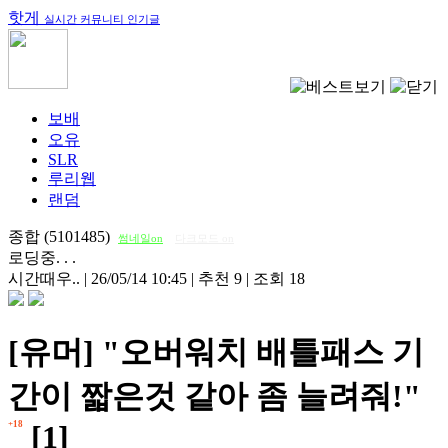
핫게
실시간 커뮤니티 인기글
보배
오유
SLR
루리웹
랜덤
종합 (5101485)
썸네일on
다크모드 on
로딩중. . .
시간때우..
|
26/05/14 10:45
|
추천 9
|
조회 18
[유머] "오버워치 배틀패스 기
간이 짧은것 같아 좀 늘려줘!"
+18
[1]