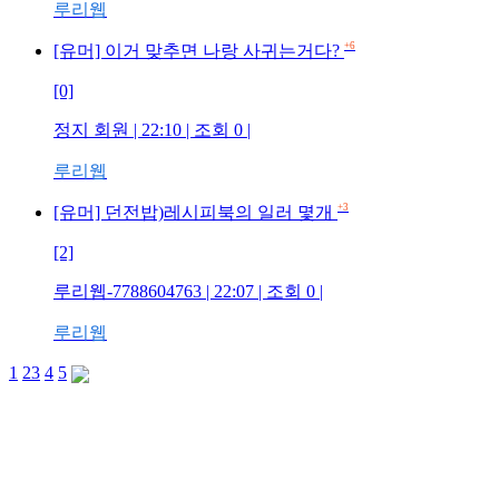
루리웹
+6
[유머] 이거 맞추면 나랑 사귀는거다?
[0]
정지 회원 | 22:10 | 조회 0 |
루리웹
+3
[유머] 던전밥)레시피북의 일러 몇개
[2]
루리웹-7788604763 | 22:07 | 조회 0 |
루리웹
1
2
3
4
5