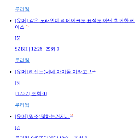
루리웹
[유머] 같은 노래인데 리메이크도 표절도 아닌 희귀한 케
+1
이스
[5]
SZBH | 12:26 | 조회 0 |
루리웹
+7
[유머] 리센느)너네 아이돌 이라고..!
[5]
| 12:27 | 조회 0 |
루리웹
+2
[유머] 명조)뭐하는거지...
[2]