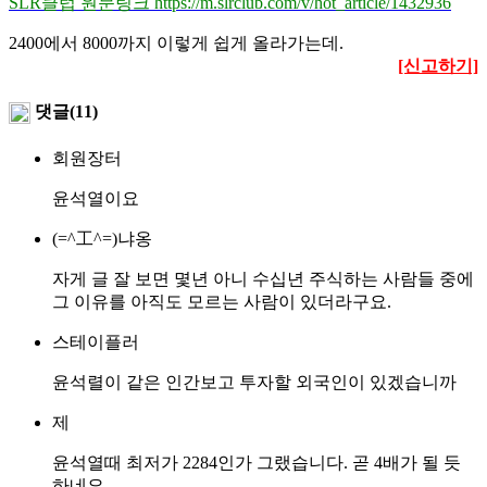
SLR클럽 원문링크 https://m.slrclub.com/v/hot_article/1432936
2400에서 8000까지 이렇게 쉽게 올라가는데.
[신고하기]
댓글(11)
회원장터
윤석열이요
(=^工^=)냐옹
자게 글 잘 보면 몇년 아니 수십년 주식하는 사람들 중에
그 이유를 아직도 모르는 사람이 있더라구요.
스테이플러
윤석렬이 같은 인간보고 투자할 외국인이 있겠습니까
제
윤석열때 최저가 2284인가 그랬습니다. 곧 4배가 될 듯
하네요.