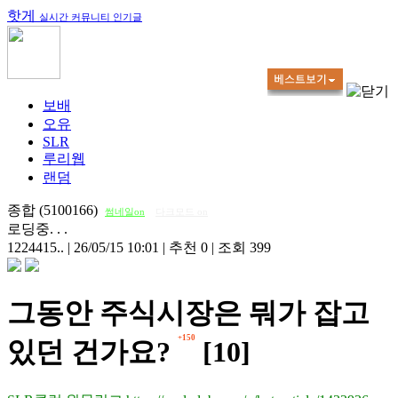
핫게
실시간 커뮤니티 인기글
보배
오유
SLR
루리웹
랜덤
종합 (5100166)
썸네일on
다크모드 on
로딩중. . .
1224415..
|
26/05/15 10:01
|
추천 0
|
조회 399
그동안 주식시장은 뭐가 잡고
+150
있던 건가요?
[10]