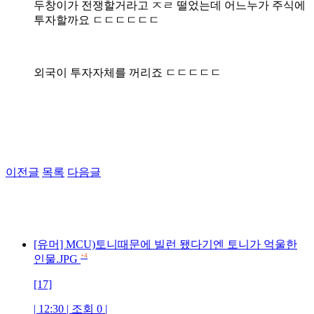
두창이가 전쟁할거라고 ㅈㄹ 떨었는데 어느누가 주식에
투자할까요 ㄷㄷㄷㄷㄷㄷ
외국이 투자자체를 꺼리죠 ㄷㄷㄷㄷㄷ
이전글
목록
다음글
[유머] MCU)토니때문에 빌런 됐다기엔 토니가 억울한
+4
인물.JPG
[17]
| 12:30 | 조회 0 |