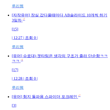
루리웹
[자작유머] 장실 갔다올때마다 AB슬라이드 10개씩 하기
+7
3일차
[15]
| 12:27 | 조회 0 |
루리웹
[유머] 슈로대) 겟타팀은 생각의 구조가 졸라 단순함ㅋㅋ
+1
ㅋㅋ
[17]
| 12:28 | 조회 0 |
루리웹
+7
[유머] 험지 돌파용 스파이더 포크레인
[3]