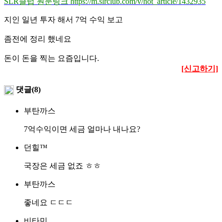
SLR클럽 원문링크 https://m.slrclub.com/v/hot_article/1432935
지인 일년 투자 해서 7억 수익 보고
좀전에 정리 했네요
돈이 돈을 찍는 요즘입니다.
[신고하기]
댓글(8)
부탄까스
7억수익이면 세금 얼마나 내나요?
던힐™
국장은 세금 없죠 ㅎㅎ
부탄까스
좋네요 ㄷㄷㄷ
비타민