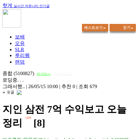
핫게
실시간 커뮤니티 인기글
보배
오유
SLR
루리웹
랜덤
종합 (5100827)
썸네일on
다크모드 on
로딩중. . .
그래서했..
|
26/05/15 10:00
|
추천 0
|
조회 679
지인 삼전 7억 수익보고 오늘
+229
정리
[8]