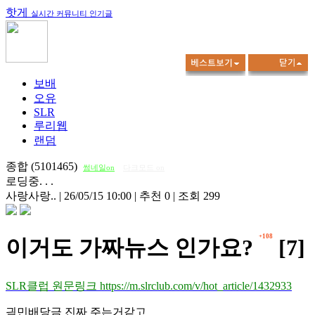
핫게
실시간 커뮤니티 인기글
보배
오유
SLR
루리웹
랜덤
종합 (5101465)
썸네일on
다크모드 on
로딩중. . .
사랑사랑..
|
26/05/15 10:00
|
추천 0
|
조회 299
+108
이거도 가짜뉴스 인가요?
[7]
SLR클럽 원문링크 https://m.slrclub.com/v/hot_article/1432933
긕민배당금 진짜 주는거같고