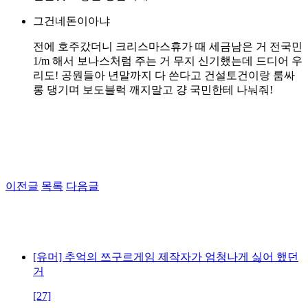
그건네돈이아냐
전에 호주갔더니 크리스마스휴가 때 세금남은 거 전국민
1/m 해서 보나스처럼 주는 거 무지 신기했는데 드디어 우
리도! 공뭔들아 년말까지 다 쓴다고 건설토건이랑 룸싸
롱 댕기며 보도블럭 깨지말고 걍 국민한테 나눠줘!
이전글
목록
다음글
[유머] 추억의 쯔구르게임 제작자가 엄청나게 싫어 했던
거
[27]