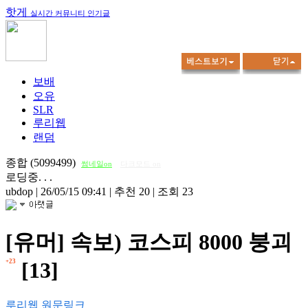
핫게
실시간 커뮤니티 인기글
보배
오유
SLR
루리웹
랜덤
종합 (5099499)
썸네일on
다크모드 on
로딩중. . .
ubdop
|
26/05/15 09:41
|
추천 20
|
조회 23
[유머] 속보) 코스피 8000 붕괴
+23
[13]
루리웹 원문링크