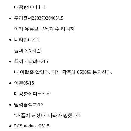
대곰탕이다ㅏㅏ
루리웹-4228379204
05/15
이거 유튜브 구독자 수 라니까.
니라민
05/15
붕괴 XX시즌!
끝까지달려
05/15
내 이랄줄 알았다. 이제 담주에 8500도 붕괴한다.
아돈
05/15
대공황이다~~~~~
딸깍딸깍
05/15
"거품이 터졌다! 나라가 망했다!"
PCSproducer
05/15