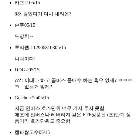
카프21
05/15
8천 뚫었다가 다시 내려옴?
손주
05/15
도망쳐 ~
루리웹-1129068103
05/15
나락이다!
DDG-I
05/15
??? : 이때다 하고 곱버스 풀매수 하는 흑우 없제? ㅋㅋㅋ
ㅋ....없는거 맞제?
Getchu.c*m
05/15
지금 인버스 호가단위 너무 커서 투자 못함.
애초에 인버스나 레버리지 같은 ETF상품은 (초)단기 상
품이라 호가단위도 중요함.
캡파쌉고수
05/15