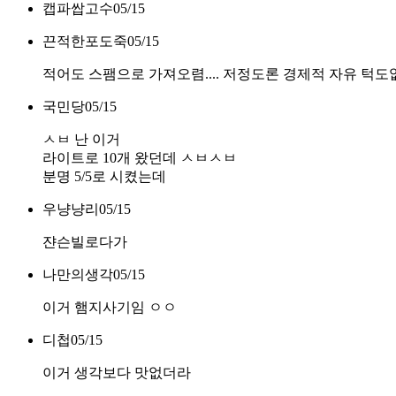
캡파쌉고수
05/15
끈적한포도죽
05/15
적어도 스팸으로 가져오렴.... 저정도론 경제적 자유 턱도
국민당
05/15
ㅅㅂ 난 이거
라이트로 10개 왔던데 ㅅㅂㅅㅂ
분명 5/5로 시켰는데
우냥냥리
05/15
쟌슨빌로다가
나만의생각
05/15
이거 햄지사기임 ㅇㅇ
디첩
05/15
이거 생각보다 맛없더라