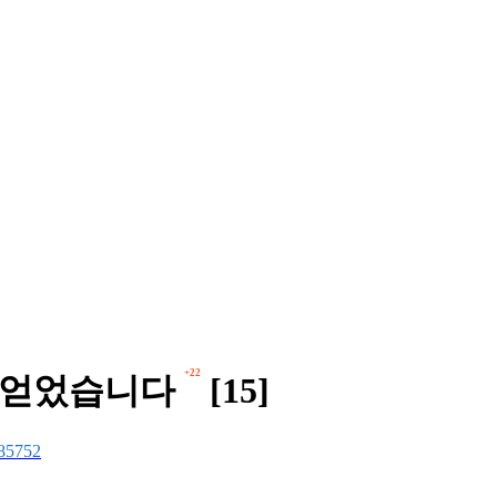
+22
를 얻었습니다
[15]
85752