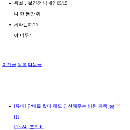
욕설，불건전 닉네임
05/15
나 한 통만 줘
세라턴
05/15
야 너두?
이전글
목록
다음글
+43
[유머] 담배를 폈다 해도 칭찬해주는 병원 과목.jpg
[1]
| 13:24 | 조회 0 |