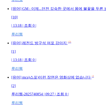
[유머] GM : 이제...던전 깊숙한 곳에서 몸에 불꽃을 두
[10]
| 13:18 | 조회 0 |
루리웹
+21
[유머] 레전드 방구석 여포 강아지
[1]
| 13:18 | 조회 0 |
루리웹
+2
[유머] mcu)스포)이런 장면은 영화상에 없습니다
[2]
루리웹-2825740854 | 09:27 | 조회 0 |
루리웹