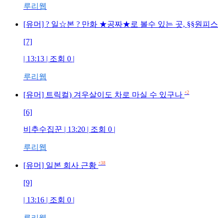
루리웹
[유머] ? 일☆본 ? 만화 ★공짜★로 볼수 있는 곳, §§원피
[7]
| 13:13 | 조회 0 |
루리웹
+2
[유머] 트릭컬) 겨우살이도 차로 마실 수 있구나
[6]
비추수집꾼 | 13:20 | 조회 0 |
루리웹
+38
[유머] 일본 회사 근황
[9]
| 13:16 | 조회 0 |
루리웹