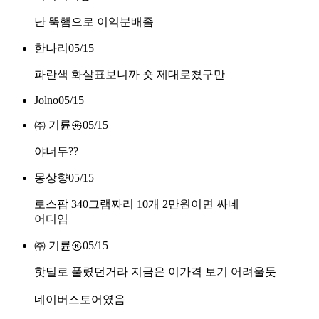
난 뚝햄으로 이익분배좀
한나리
05/15
파란색 화살표보니까 숏 제대로쳤구만
Jolno
05/15
㈜ 기륜㉿
05/15
야너두??
몽상향
05/15
로스팜 340그램짜리 10개 2만원이면 싸네
어디임
㈜ 기륜㉿
05/15
핫딜로 풀렸던거라 지금은 이가격 보기 어려울듯
네이버스토어였음