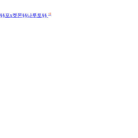
+8
스§§포x켓몬§§나루토§§