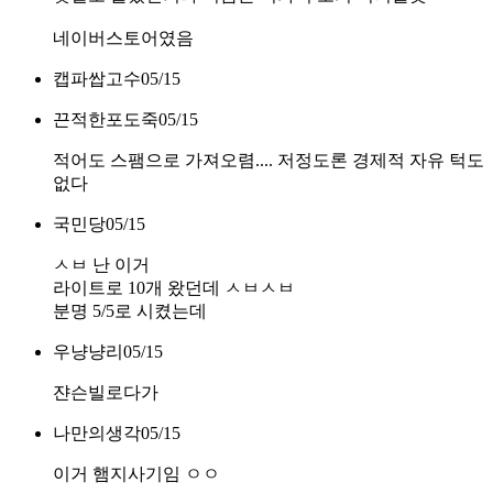
네이버스토어였음
캡파쌉고수
05/15
끈적한포도죽
05/15
적어도 스팸으로 가져오렴.... 저정도론 경제적 자유 턱도
없다
국민당
05/15
ㅅㅂ 난 이거
라이트로 10개 왔던데 ㅅㅂㅅㅂ
분명 5/5로 시켰는데
우냥냥리
05/15
쟌슨빌로다가
나만의생각
05/15
이거 햄지사기임 ㅇㅇ