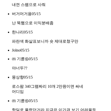
내껀 스팸으로 사줘
버거머거용
05/15
난 뚝햄으로 이익분배좀
한나리
05/15
파란색 화살표보니까 숏 제대로쳤구만
Jolno
05/15
㈜ 기륜㉿
05/15
야너두??
몽상향
05/15
로스팜 340그램짜리 10개 2만원이면 싸네
어디임
㈜ 기륜㉿
05/15
핫딜로 풀렸던거라 지금은 이가격 보기 어려울듯