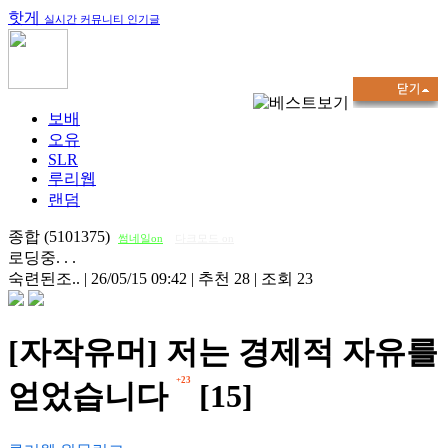
핫게
실시간 커뮤니티 인기글
보배
오유
SLR
루리웹
랜덤
종합 (5101375)
썸네일on
다크모드 on
로딩중. . .
숙련된조..
|
26/05/15 09:42
|
추천 28
|
조회 23
[자작유머] 저는 경제적 자유를
+23
얻었습니다
[15]