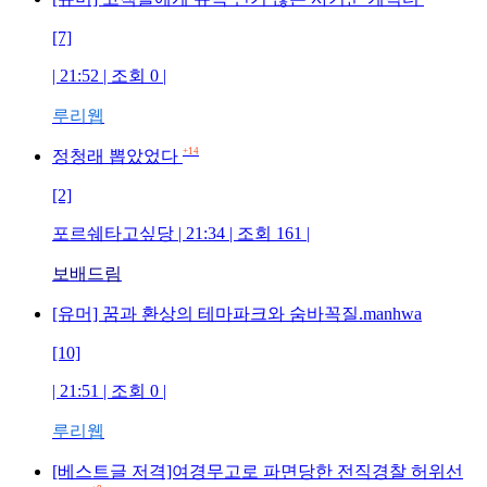
[7]
| 21:52 | 조회 0 |
루리웹
+14
정청래 뽑았었다
[2]
포르쉐타고싶당 | 21:34 | 조회 161 |
보배드림
[유머] 꿈과 환상의 테마파크와 숨바꼭질.manhwa
[10]
| 21:51 | 조회 0 |
루리웹
[베스트글 저격]여경무고로 파면당한 전직경찰 허위선