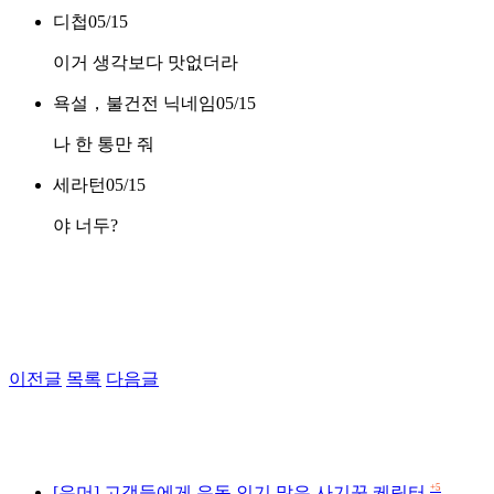
디첩
05/15
이거 생각보다 맛없더라
욕설，불건전 닉네임
05/15
나 한 통만 줘
세라턴
05/15
야 너두?
이전글
목록
다음글
+5
[유머] 고객들에게 유독 인기 많은 사기꾼 케릭터