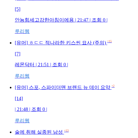
[5]
안뇽힘세고강한아침이에용 | 21:47 | 조회 0 |
루리웹
+15
[유머] ㅎㄷㄷ 적나라한 키스씬 묘사 (주의)
[7]
레몬닥터 | 21:51 | 조회 0 |
루리웹
+2
[유머] 스포, 스파이더맨 브랜드 뉴 데이 요약
[14]
| 21:48 | 조회 0 |
루리웹
+13
술에 취해 실종된 남성