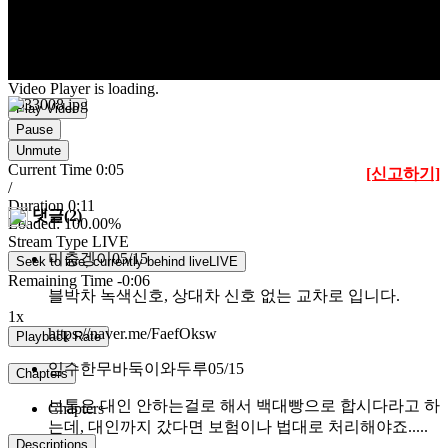
Video Player is loading.
Play Video
Pause
Unmute
Current Time
0:05
[신고하기]
/
Duration
0:11
댓글(2)
Loaded
:
100.00%
Stream Type
LIVE
미충겡이
05/15
Seek to live, currently behind live
LIVE
Remaining Time
-
0:06
블박차 녹색신호, 상대차 신호 없는 교차로 입니다.
1x
https://naver.me/FaefOksw
Playback Rate
임수한무바둑이와두루
05/15
Chapters
보통은 대인 안하는걸로 해서 백대빵으로 합시다라고 하
Chapters
는데, 대인까지 갔다면 보험이나 법대로 처리해야죠.....
Descriptions