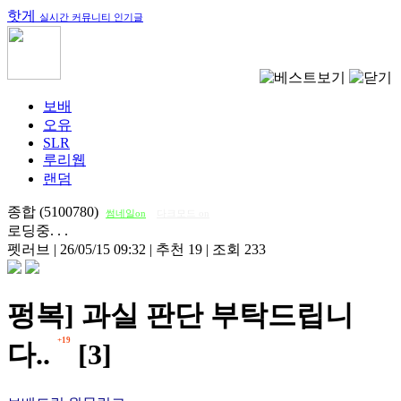
핫게
실시간 커뮤니티 인기글
보배
오유
SLR
루리웹
랜덤
종합 (5100780)
썸네일on
다크모드 on
로딩중. . .
펫러브
|
26/05/15 09:32
|
추천 19
|
조회 233
펑복] 과실 판단 부탁드립니
+19
다..
[3]