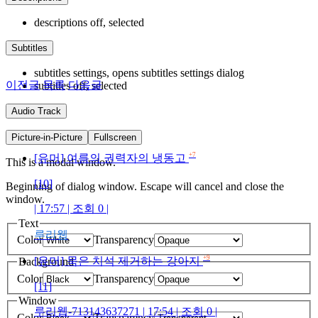
descriptions off
, selected
Subtitles
subtitles settings
, opens subtitles settings dialog
이전글
목록
다음글
subtitles off
, selected
Audio Track
Picture-in-Picture
Fullscreen
+7
[유머] 여름의 권력자의 냉동고
This is a modal window.
[10]
Beginning of dialog window. Escape will cancel and close the
window.
| 17:57 | 조회 0 |
Text
루리웹
Color
Transparency
+9
[유머] 묵은 치석 제거하는 강아지
Background
Color
Transparency
[11]
Window
루리웹-713143637271 | 17:54 | 조회 0 |
Color
Transparency