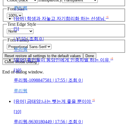
루리웹
Font Size
+6
[유머] 학생과 자놓고 자기합리화 하는 선생님
Text Edge Style
[5]
| 17:55 | 조회 0 |
Font Family
루리웹
Reset
restore all settings to the default values
Done
+8
[유머] 흑인들이 동양인에게 인종차별 하는 이유
Close Modal Dialog
[19]
End of dialog window.
루리웹-1098847581 | 17:55 | 조회 0 |
루리웹
+6
[유머] 금태양:나는 뺏는게 좋을 뿐이야
[10]
루리웹-9630180449 | 17:56 | 조회 0 |