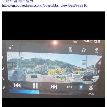
보배드림 원문링크
https://m.bobaedream.co.kr/board/bbs_view/best/989316