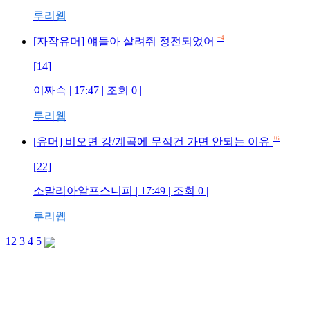
루리웹
+4
[자작유머] 얘들아 살려줘 정전되었어
[14]
이짜슥 | 17:47 | 조회 0 |
루리웹
+6
[유머] 비오면 강/계곡에 무적건 가면 안되는 이유
[22]
소말리아알프스니피 | 17:49 | 조회 0 |
루리웹
1
2
3
4
5