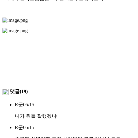
댓글(19)
R군
05/15
니가 뭔들 잘했겠냐
R군
05/15