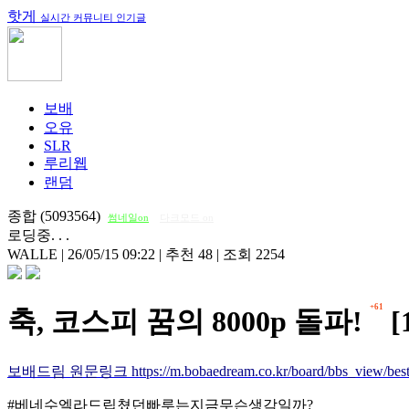
핫게
실시간 커뮤니티 인기글
보배
오유
SLR
루리웹
랜덤
종합 (5093564)
썸네일on
다크모드 on
로딩중. . .
WALLE
|
26/05/15 09:22
|
추천 48
|
조회 2254
+61
축, 코스피 꿈의 8000p 돌파!
[
보배드림 원문링크 https://m.bobaedream.co.kr/board/bbs_view/best
#베네수엘라드립쳤던빠루는지금무슨생각일까?