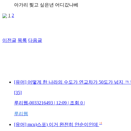
아가리 찢고 싶은년 어디갔나베
1
2
이전글
목록
다음글
[유머] 어떻게 한 나라의 수도가 연교차가 50도가 넘지 
[35]
루리웹-0033216493 | 12:09 | 조회 0 |
루리웹
+4
[유머] mcu)스포) 이거 완전히 얀순이인데