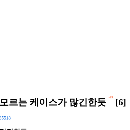
+15
줄 모르는 케이스가 많긴한듯
[6]
85518