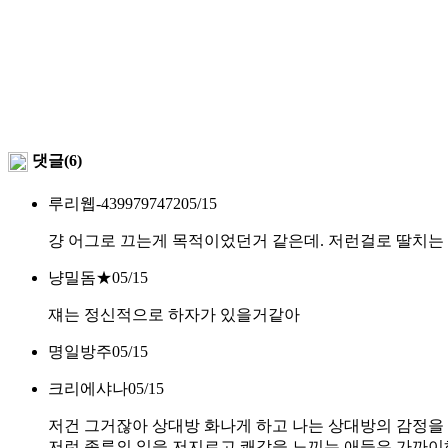
댓글(6)
루리웹-4399797472
05/15
걍 어그로 끄는게 목적이었던거 같은데. 저런걸로 딸치는
냥밀돔★
05/15
쟤는 정신적으로 하자가 있을거같아
명일방주
05/15
크리에샤나
05/15
저건 그거잖아 상대방 화나게 하고 나는 상대방의 감정
저런 종류의 일을 저지르고 쾌감을 느끼는 애들은 가까