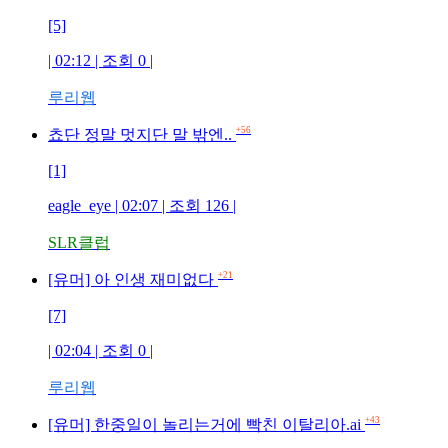
[5]
| 02:12 | 조회 0 |
루리웹
+56
쵸단 정말 멋지단 말 밖엔..
[1]
eagle_eye | 02:07 | 조회 126 |
SLR클럽
+21
[유머] 아 인생 재미없다
[7]
| 02:04 | 조회 0 |
루리웹
+43
[유머] 한중일이 놀리는거에 빡친 이탈리아.ai