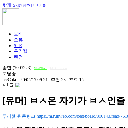
핫게
실시간 커뮤니티 인기글
보배
오유
SLR
루리웹
랜덤
종합 (5095223)
썸네일on
다크모드 on
로딩중. . .
IceCake
|
26/05/15 09:21
|
추천 23
|
조회 15
[유머] ㅂㅅ은 자기가 ㅂㅅ인
루리웹 원문링크 https://m.ruliweb.com/best/board/300143/read/751