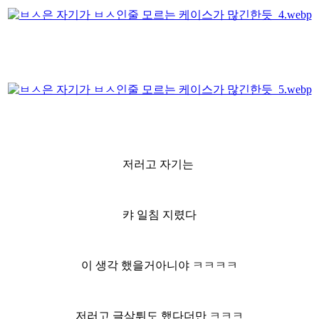
저러고 자기는
캬 일침 지렸다
이 생각 했을거아니야 ㅋㅋㅋㅋ
저러고 글삭튀도 했다더만 ㅋㅋㅋ