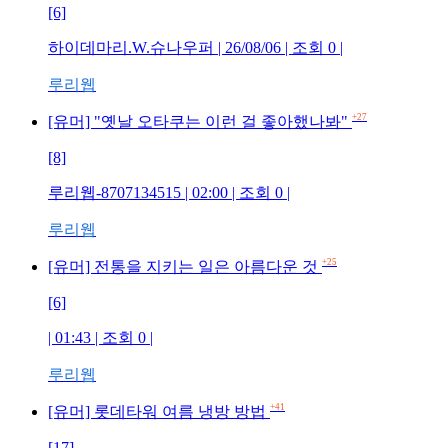
[6]
하이데마리.W.슈나우퍼 | 26/08/06 | 조회 0 |
루리웹
+27
[유머] "옛날 오타쿠는 이런 걸 좋아했나봐"
[8]
루리웹-8707134515 | 02:00 | 조회 0 |
루리웹
+25
[유머] 전통을 지키는 일은 아름다운 것
[6]
| 01:43 | 조회 0 |
루리웹
+41
[유머] 롯데타워 여름 냉방 방법
[17]