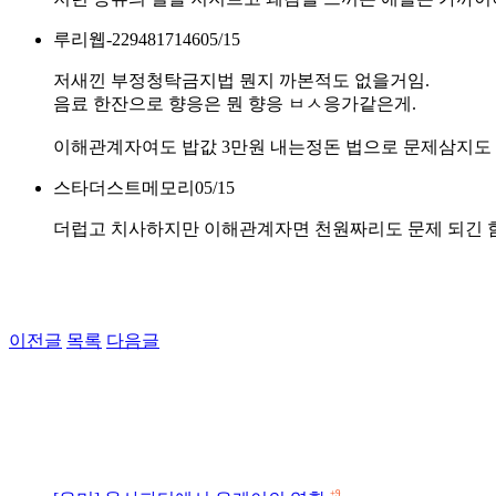
루리웹-2294817146
05/15
저새낀 부정청탁금지법 뭔지 까본적도 없을거임.
음료 한잔으로 향응은 뭔 향응 ㅂㅅ응가같은게.
이해관계자여도 밥값 3만원 내는정돈 법으로 문제삼지도
스타더스트메모리
05/15
더럽고 치사하지만 이해관계자면 천원짜리도 문제 되긴 함..
이전글
목록
다음글
+9